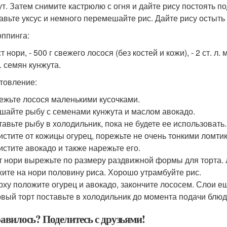
ут. Затем снимите кастрюлю с огня и дайте рису постоять п
бавьте уксус и немного перемешайте рис. Дайте рису остыт
оппинга:
ст нори, - 500 г свежего лосося (без костей и кожи), - 2 ст. л.
л. семян кунжута.
товление:
режьте лосося маленькими кусочками.
ешайте рыбу с семенами кунжута и маслом авокадо.
ставьте рыбу в холодильник, пока не будете ее использовать.
чистите от кожицы огурец, порежьте не очень тонкими ломти
чистите авокадо и также нарежьте его.
ст нори вырежьте по размеру раздвижной формы для торта.
ите на нори половину риса. Хорошо утрамбуйте рис.
ерху положите огурец и авокадо, закончите лососем. Слои е
товый торт поставьте в холодильник до момента подачи блю
авилось? Поделитесь с друзьями!