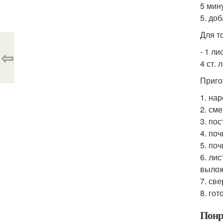
5 мин
5. до
Для т
- 1 ли
⇦
4 ст. 
Приго
1. на
2. см
3. по
4. по
5. по
6. ли
вылож
7. св
8. го
Понр