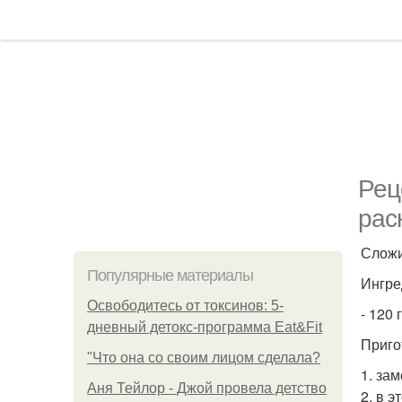
Рец
рас
Сложи
Популярные материалы
Ингре
Освободитесь от токсинов: 5-
- 120 
дневный детокс-программа Eat&Fit
Приго
"Что она со своим лицом сделала?
1. зам
Аня Тейлор - Джой провела детство
2. в 