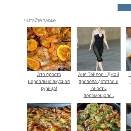
Читайте также
Это просто
Аня Тейлор - Джой
"
нереально вкусная
провела детство и
курица!
юность,
перемещаясь
между двумя
совершенно
разными
культурами -
Аргентиной и