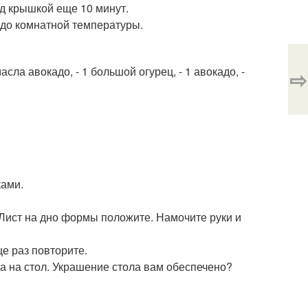
од крышкой еще 10 минут.
ь до комнатной температуры.
 масла авокадо, - 1 большой огурец, - 1 авокадо, -
⇨
ками.
 Лист на дно формы положите. Намочите руки и
ще раз повторите.
да на стол. Украшение стола вам обеспечено?