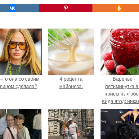
Что она со своим
4 рецепта
Варенье -
лицом сделала?
майонеза.
пятиминутка в
прием из любо
вида ягод: ника
длительной вар
все витамины 
месте!