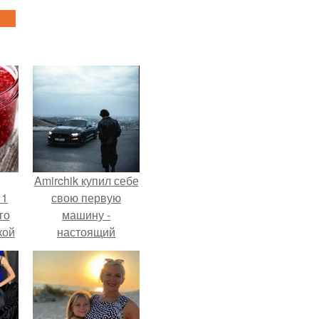
Amirchik купил себе
 1
свою первую
го
машину -
кой
настоящий
ки,
автомобиль мечты
на
для многих
автолюбителей.