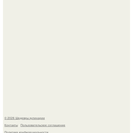
Зендея получила номинацию на премию "Эмми" в
категории "лучшая актриса в драматическом сериале" за
третий сезон "эйфории".
Сын Луи де фюнеса, который выбрал свой путь.
© 2026 Шедевры кулинарии
Контакты
Пользовательское соглашение
Политика конфидециальности