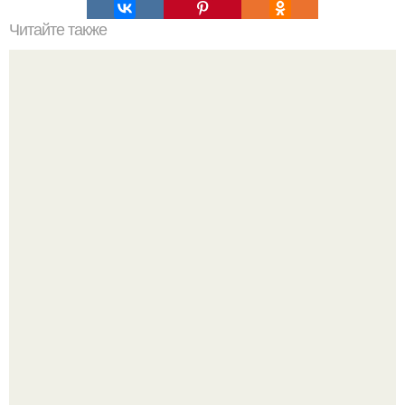
Читайте также
Грузинский соус сацебели.
Варенье - пятиминутка в 1 прием из любого вида ягод:
никакой длительной варки, все витамины на месте!