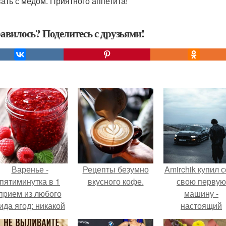
ать с медом. Приятного аппетита!
авилось? Поделитесь с друзьями!
Варенье -
Рецепты безумно
Amirchik купил 
пятиминутка в 1
вкусного кофе.
свою первую
прием из любого
машину -
ида ягод: никакой
настоящий
лительной варки,
автомобиль ме