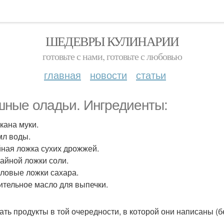
ШЕДЕВРЫ КУЛИНАРИИ
готовьте с нами, готовьте с любовью
главная
новости
статьи
ные оладьи. Ингредиенты:
акана муки.
мл воды.
айная ложка сухих дрожжей.
Чайной ложки соли.
толовые ложки сахара.
тительное масло для выпечки.
ть продукты в той очередности, в которой они написаны (б