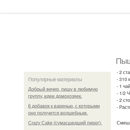
Пыш
- 2 ст
- 310 
Популярные материалы
- 1 ч
Добрый вечер, пишу в любимую
- 1/2 
группу, идеи домохозяек.
- 2 с
6 добавок к варенью, с которыми
- Рас
оно получится волшебным.
Смеша
Crazy Cake (сумасшедший пирог).