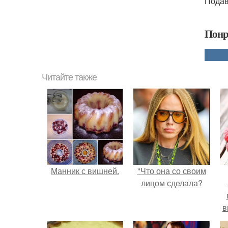
Подав
Понр
Читайте также
Манник с вишней.
"Что она со своим
лицом сделала?
в
д