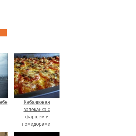
себе
Кабачковая
запеканка с
фаршем и
помидорами.
чты