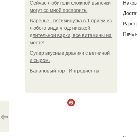
Накры
Сейчас любители сложной выпечки
могут со мной поспорить.
Доста
Варенье - пятиминутка в 1 прием из
Разог
любого вида ягод: никакой
Печь 
длительной варки, все витамины на
месте!
Супер вкусные драники с ветчиной
и сыром.
Банановый торт. Ингредиенты:
⇦