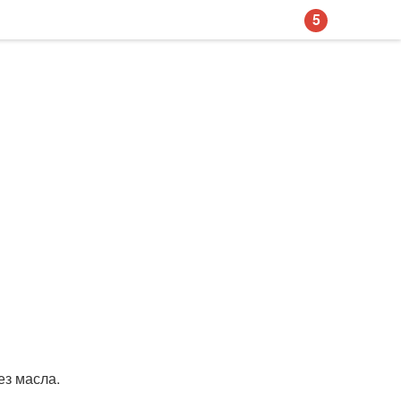
5
ез масла.