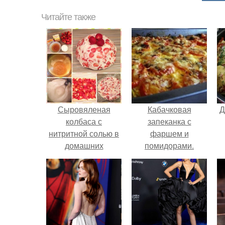
Читайте также
Сыровяленая
Кабачковая
Д
колбаса с
запеканка с
нитритной солью в
фаршем и
домашних
помидорами.
условиях. Мы
готовим сами:
сыровяленая
домашняя колбаса.