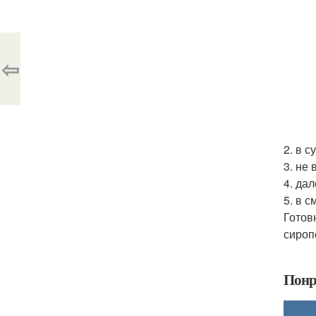
⇦
2. в 
3. не
4. да
5. в 
Готов
сироп
Понр