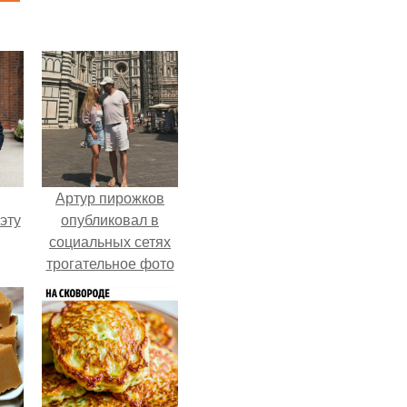
Артур пирожков
эту
опубликовал в
социальных сетях
трогательное фото
с супругой
Анжеликой,
сделанное во
время их недавнего
путешествия в
Италию.