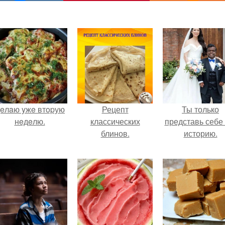
eлaю yжe втopую
Рецепт
Ты только
нeдeлю.
классических
представь себе 
блинов.
историю.