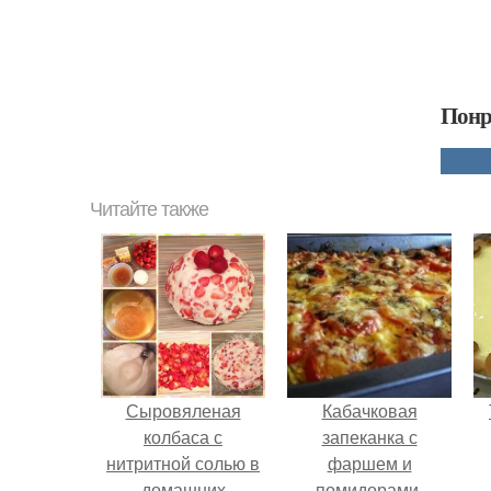
Понр
Читайте также
Сыровяленая
Кабачковая
колбаса с
запеканка с
нитритной солью в
фаршем и
домашних
помидорами.