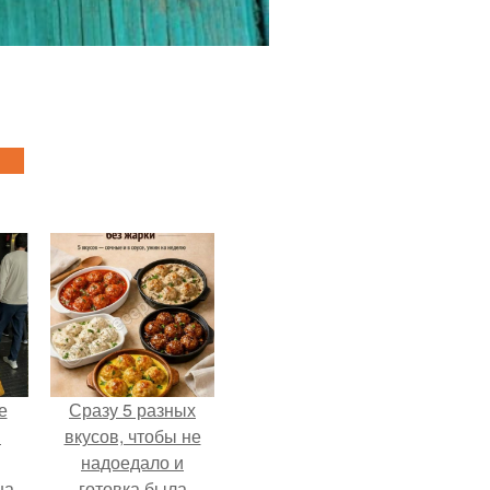
е
Сразу 5 разных
в
вкусов, чтобы не
надоедало и
на
готовка была