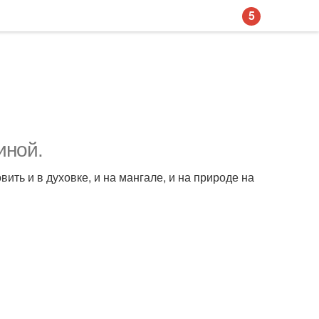
5
иной.
ть и в духовке, и на мангале, и на природе на