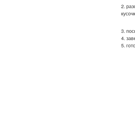
2. ра
кусоч
3. по
4. за
5. го