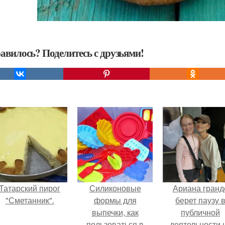
авилось? Поделитесь с друзьями!
Татарский пирог
Силиконовые
Ариана гранд
"Сметанник".
формы для
берет паузу 
выпечки, как
публичной
пользоваться в
деятельности 