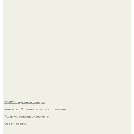
Сын Луи де фюнеса, который выбрал свой путь.
Самая популярная еда летом - мороженое.
© 2026 Шедевры кулинарии
Контакты
Пользовательское соглашение
Политика конфидециальности
Обратная связь