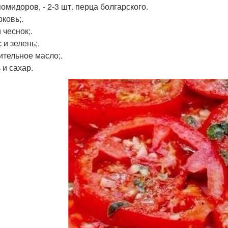
 помидоров, - 2-3 шт. перца болгарского.
рковь;.
и чеснок;.
с и зелень;.
тительное масло;.
 и сахар.