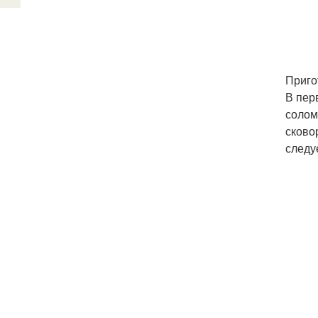
Приго
В пер
солом
сково
следу