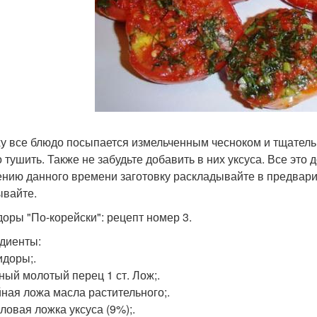
у все блюдо посыпается измельченным чесноком и тщатель
о тушить. Также не забудьте добавить в них уксуса. Все это
ению данного времени заготовку раскладывайте в предвар
ывайте.
оры "По-корейски": рецепт номер 3.
диенты:
идоры;.
сный молотый перец 1 ст. Лож;.
айная ложа масла растительного;.
оловая ложка уксуса (9%);.