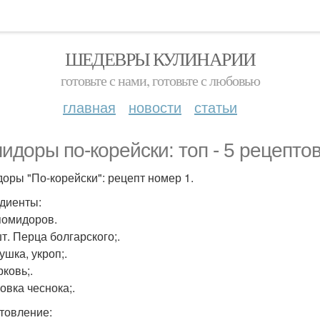
ШЕДЕВРЫ КУЛИНАРИИ
готовьте с нами, готовьте с любовью
главная
новости
статьи
идоры по-корейски: топ - 5 рецептов
оры "По-корейски": рецепт номер 1.
диенты:
 помидоров.
шт. Перца болгарского;.
ушка, укроп;.
рковь;.
ловка чеснока;.
товление: