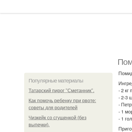
Пом
Помид
Популярные материалы
Ингре
- 2 кг
Татарский пирог "Сметанник".
- 2-3 
Как помочь ребенку при рвоте:
- Петр
советы для родителей
- 1 мо
Чизкейк со сгущенкой (без
- 1 го
выпечки).
Приго