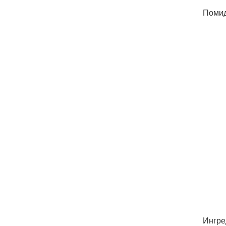
Помид
Ингре