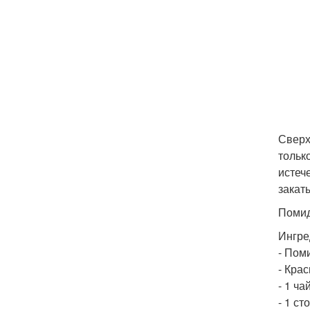
Сверх
тольк
истеч
закат
Помид
Ингре
- Пом
- Кра
- 1 ч
- 1 ст