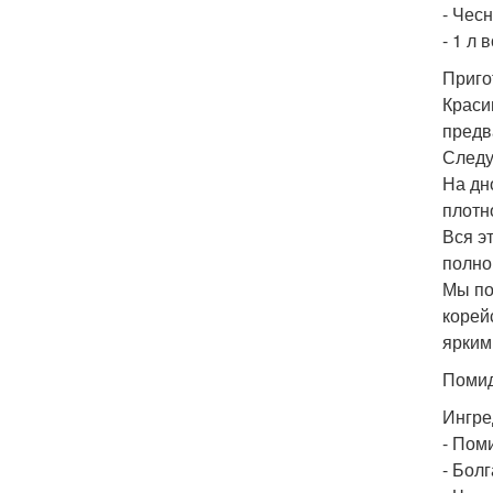
- Чесн
- 1 л
Приго
Краси
предв
Следу
На дн
плотн
Вся э
полно
Мы по
корей
ярким
Помид
Ингре
- Поми
- Болг