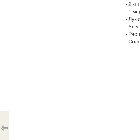
- 2 кг
- 1 мо
- Лук 
- Уксу
- Рас
- Соль
⇦