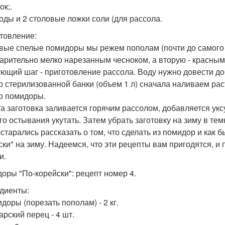
ок;.
 воды и 2 столовые ложки соли (для рассола.
товление:
вые спелые помидоры мы режем пополам (почти до самого 
арительно мелко нарезанным чесноком, а вторую - красным
ющий шаг - приготовление рассола. Воду нужно довести до 
о стерилизованной банки (объем 1 л) сначала наливаем ра
о помидоры.
та заготовка заливается горячим рассолом, добавляется укс
го остывания укутать. Затем убрать заготовку на зиму в т
старались рассказать о том, что сделать из помидор и как 
ски" на зиму. Надеемся, что эти рецепты вам пригодятся, и
и.
оры "По-корейски": рецепт номер 4.
диенты:
доры (порезать пополам) - 2 кг.
арский перец - 4 шт.