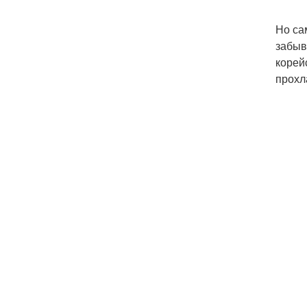
Но са
забыв
корей
прохл