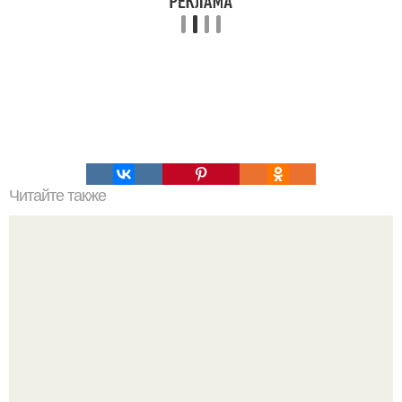
Читайте также
Сыровяленая колбаса с нитритной солью в домашних
условиях. Мы готовим сами: сыровяленая домашняя