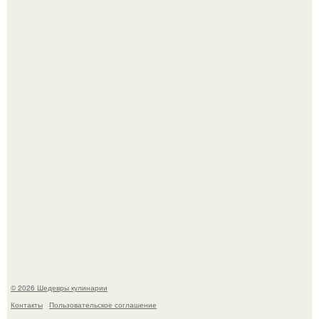
Мария порошина показала повзрослевшую дочь.
Первый раз я попробовал его, когда приехал в гости к
деду.
© 2026 Шедевры кулинарии
Контакты
Пользовательское соглашение