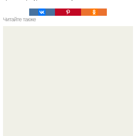
Читайте также
? 9. Уникальных рецептов картофельного пюре.
Кабачковая запеканка с фаршем и помидорами.