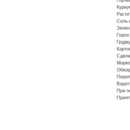
Курку
Расти
Соль и
Зелен
Горох
Грудк
Карто
Сдела
Морко
Обжар
Перел
Варит
При п
Прият