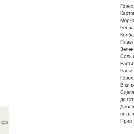
Горох 
Картош
Морков
Репчат
Колбас
Плавл
Зелен
Соль и
Расти
Расчёт
Горох 
В кип
Сдела
до го
Добав
посып
⇦
Прият