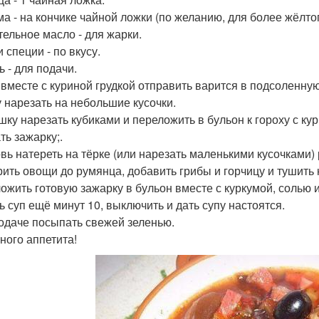
ма - на кончике чайной ложки (по желанию, для более жёлтог
тельное масло - для жарки.
 специи - по вкусу.
ь - для подачи.
 вместе с куриной грудкой отправить варится в подсоленну
у нарезать на небольшие кусочки.
шку нарезать кубиками и переложить в бульон к гороху с кур
ть зажарку;.
вь натереть на тёрке (или нарезать маленькими кусочками)
ить овощи до румянца, добавить грибы и горчицу и тушить 
ожить готовую зажарку в бульон вместе с куркумой, солью 
ь суп ещё минут 10, выключить и дать супу настоятся.
одаче посыпать свежей зеленью.
ного аппетита!