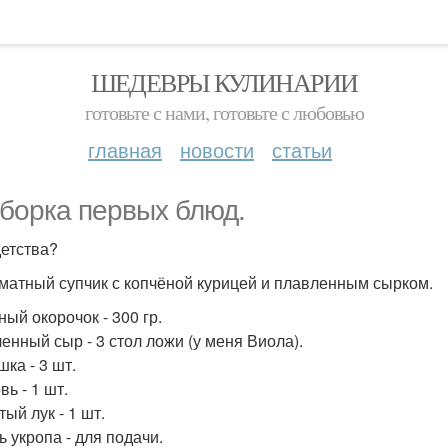
ШЕДЕВРЫ КУЛИНАРИИ
готовьте с нами, готовьте с любовью
главная
новости
статьи
борка первых блюд.
детства?
оматный супчик с копчёной курицей и плавленным сырком.
ный окорочок - 300 гр.
енный сыр - 3 стол ложи (у меня Виола).
ка - 3 шт.
ь - 1 шт.
ый лук - 1 шт.
ь укропа - для подачи.