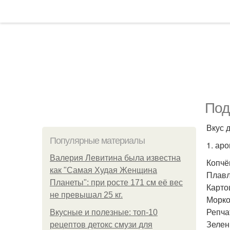
Под
Вкус 
Популярные материалы
1. ар
Валерия Левитина была известна
Копчё
как "Самая Худая Женщина
Плавл
Планеты": при росте 171 см её вес
Картош
не превышал 25 кг.
Морков
Репчат
Вкусные и полезные: топ-10
Зелен
рецептов детокс смузи для