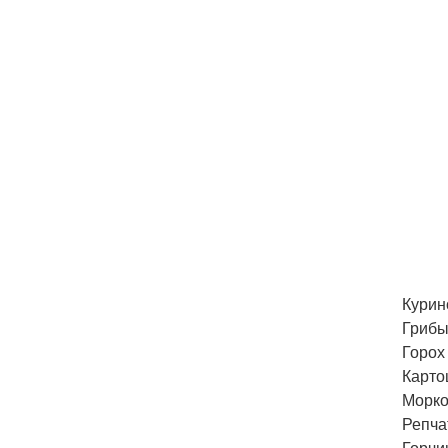
Курино
Грибы
Горох 
Картош
Морков
Репчат
Горчи