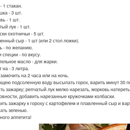
- 1 стакан.
ка - 3 шт.
ь - 1 шт.
ый лук - 1 шт.
ки охотничьи - 5 шт.
енный сыр - 1 шт (или 2 стол ложки).
ь - по желанию.
 специи - по вкусу.
тельное масло - для жарки.
 на - 3 литра.
замочить на 2 часа или на ночь.
ящею подсоленную воду высыпать горох, варить минут 30 п
ть зажарку; репчатый лук мелко нарезать, морковь натереть
товности, добавить нарезанные кружочками колбаски.
ить зажарку к гороху с картофелем и плавленный сыр и вар
ать зеленью.
ного аппетита!