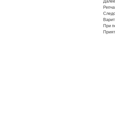
Далее
Репча
Следо
Варит
При п
Прият