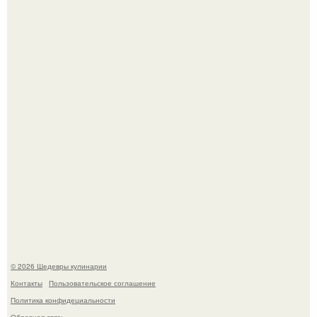
Самая популярная еда летом - мороженое.
Лето - лучшее время для сочных овощей, свежей зелени
и салатов, которые готовятся буквально за несколько
минут.
© 2026 Шедевры кулинарии
Контакты
Пользовательское соглашение
Политика конфидециальности
Обратная связь