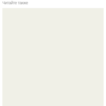
Читайте также
Оладьи из картофельной пюрешки.
Кабачковая запеканка с фаршем и помидорами.