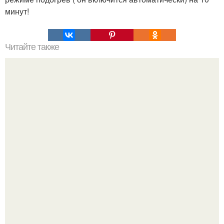
минут!
Читайте также
Супер пышные котлеты из куриного фарша с овсяными
хлопьями.