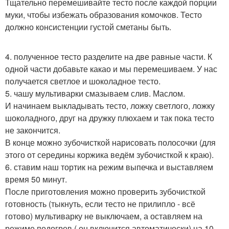
Тщательно перемешивайте тесто после каждой порции
муки, чтобы избежать образования комочков. Тесто
должно консистенции густой сметаны быть.
4. полученное тесто разделите на две равные части. К
одной части добавьте какао и мы перемешиваем. У нас
получается светлое и шоколадное тесто.
5. чашу мультиварки смазываем слив. Маслом.
И начинаем выкладывать тесто, ложку светлого, ложку
шоколадного, друг на дружку плюхаем и так пока тесто
не закончится.
В конце можно зубочисткой нарисовать полосочки (для
этого от середины коржика ведём зубочисткой к краю).
6. ставим наш тортик на режим выпечка и выставляем
время 50 минут.
После приготовления можно проверить зубочисткой
готовность (тыкнуть, если тесто не прилипло - всё
готово) мультиварку не выключаем, а оставляем на
режиме подогрев ( он включится автоматически) на 10