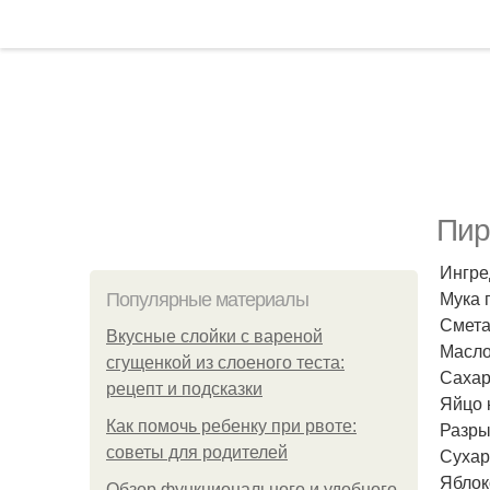
Пир
Ингре
Мука 
Популярные материалы
Смета
Вкусные слойки с вареной
Масло
сгущенкой из слоеного теста:
Сахар
рецепт и подсказки
Яйцо 
Как помочь ребенку при рвоте:
Разры
советы для родителей
Сухар
Яблоко
Обзор функционального и удобного