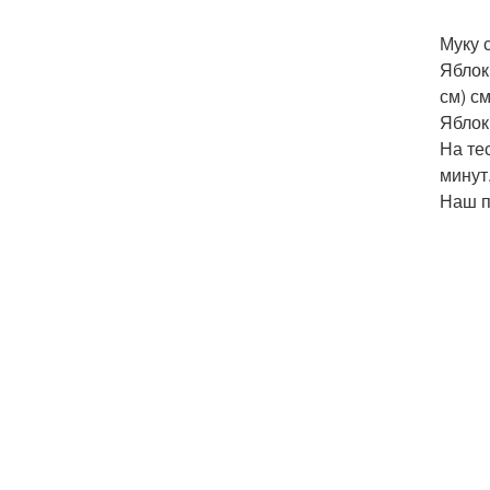
Муку 
Яблок
см) с
Яблок
На те
минут
Наш п