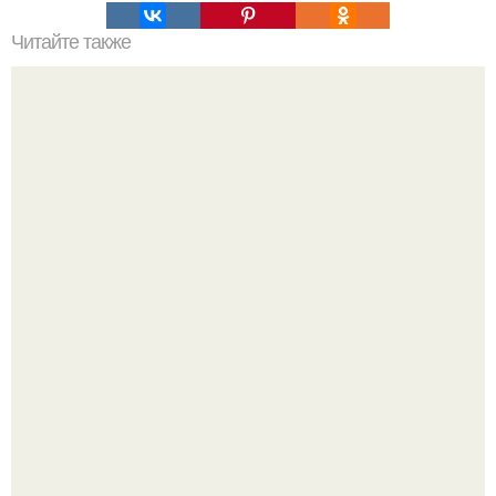
Читайте также
Сырный "Пирог" из лаваша.
Варенье - пятиминутка в 1 прием из любого вида ягод:
никакой длительной варки, все витамины на месте!