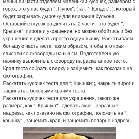
меньшей части отделяем маленький кусочек, размером с
горох, это у нас будет "; Пупок"; (тат. "; Кэндек"; ), который
будет закрывать дырочку для вливания бульона.
Оставшийся кусок разделить на 2 части - это будет ";
Крышка"; пирога и украшение, но можно обойтись и без
украшения и сделать просто одну крышку. Раскатываем
большую часть теста таким образом, чтобы его края
свисали со сковороды на 5-6 см. Подготовленную
начинку выложить в сковороду на раскатанное тесто.
Края теста собрать к верху и защемить, как показано на
фотографии.
Раскатать кусочек теста для "; Крышки";, накрыть пирог и
защипать с боковыми краями теста.
Раскатать кусочек теста для украшения, такого же
размера, как "; Крышка";, сделать луче - образные
надрезы, как показано на фотографии, положить на ";
крышку";, защемить края, и защемить попарно надрезы.