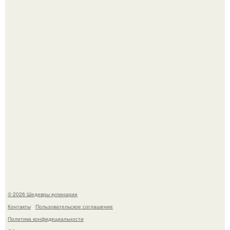
Токсис публично извинился перед генсухой на концерте
крида.
Мария порошина показала повзрослевшую дочь.
© 2026 Шедевры кулинарии
Контакты
Пользовательское соглашение
Политика конфидециальности