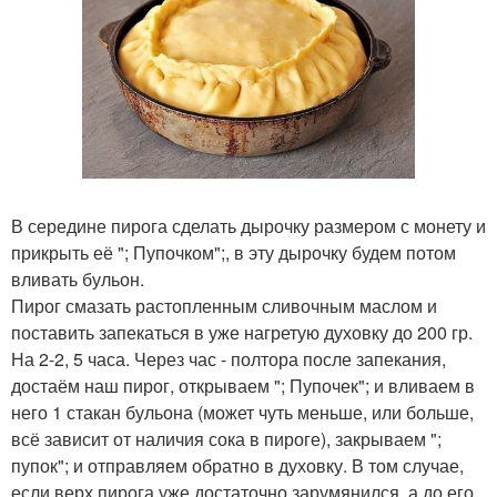
В середине пирога сделать дырочку размером с монету и
прикрыть её "; Пупочком";, в эту дырочку будем потом
вливать бульон.
Пирог смазать растопленным сливочным маслом и
поставить запекаться в уже нагретую духовку до 200 гр.
На 2-2, 5 часа. Через час - полтора после запекания,
достаём наш пирог, открываем "; Пупочек"; и вливаем в
него 1 стакан бульона (может чуть меньше, или больше,
всё зависит от наличия сока в пироге), закрываем ";
пупок"; и отправляем обратно в духовку. В том случае,
если верх пирога уже достаточно зарумянился, а до его