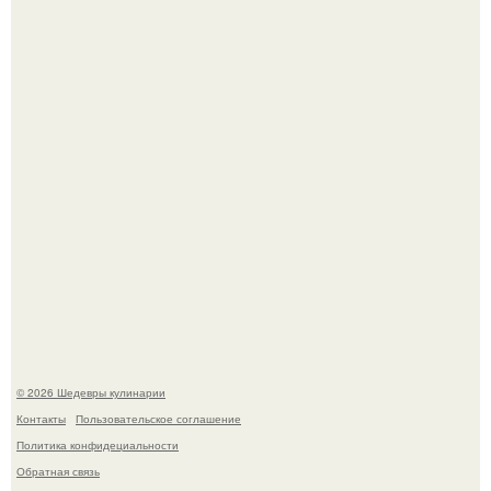
Сын Луи де фюнеса, который выбрал свой путь.
Самая популярная еда летом - мороженое.
© 2026 Шедевры кулинарии
Контакты
Пользовательское соглашение
Политика конфидециальности
Обратная связь