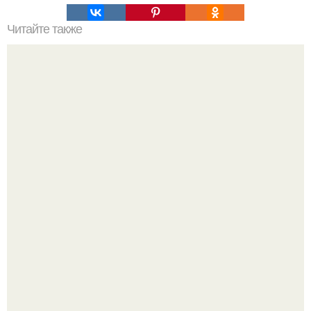
Читайте также
Драники. Ингредиенты: - Картофель 6 шт.
Кабачковая запеканка с фаршем и помидорами.