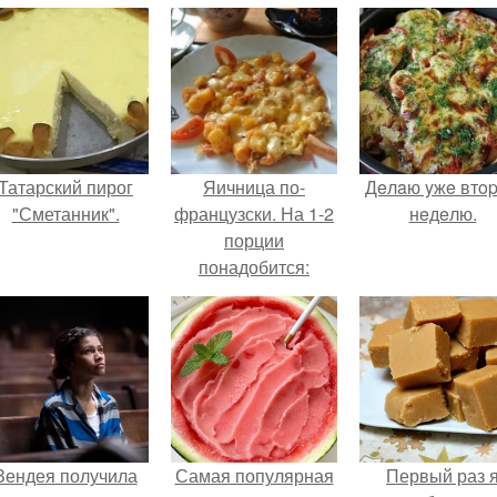
Татарский пирог
Яичница по-
Дeлaю yжe втo
"Сметанник".
французски. На 1-2
нeдeлю.
порции
понадобится:
Зендея получила
Самая популярная
Первый раз 