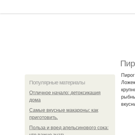
Пир
Пирог 
Ложек
Популярные материалы
крупн
Отличное начало: детоксикация
рыбны
дома
вкусн
Самые вкусные макароны: как
приготовить.
Польза и вред апельсинового сока:
что важно знать