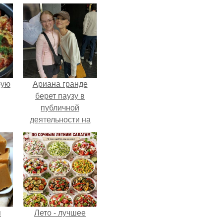
pую
Ариана гранде
берет паузу в
публичной
деятельности на
фоне слухов о
своем здоровье.
я
Лето - лучшее