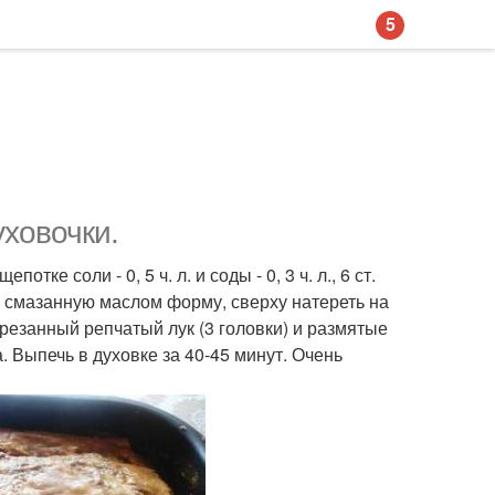
5
уховочки.
тке соли - 0, 5 ч. л. и соды - 0, 3 ч. л., 6 ст.
в смазанную маслом форму, сверху натереть на
арезанный репчатый лук (3 головки) и размятые
 Выпечь в духовке за 40-45 минут. Очень