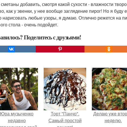
 сметаны добавить, смотря какой сухости - влажности творо
о, как у эвенки, у нее вообще заглядение пирог! Но я буду е
 нарисовать любые узоры, я думаю. Отлично режется на п
ого стола - очень подойдет.
авилось? Поделитесь с друзьями!
Юра музыченко
Торт "Панчо".
Дeлaю yжe втo
недавно
Самый простой
нeдeлю.