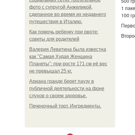
500 г
фото с супругой Анжеликой,
1 пак
сделанное во время их недавнего
100 гр
путешествия в Италию.
Перво
Как помочь ребенку при рвоте:
Второ
советы для родителей
Валерия Левитина была известна
как "Самая Худая Женщина
Планеты": при росте 171 см её вес
не превышал 25 кг.
Ариана гранде берет паузу в
публичной деятельности на фоне
слухов о своем здоровье.
Печеночный торт. Ингредиенты.