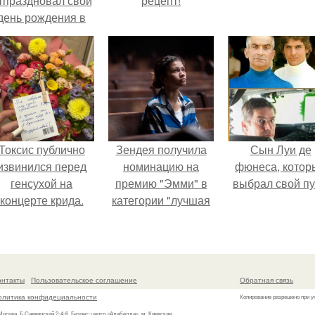
тпраздновал свой
рецепт!
день рождения в
кругу самых
близких и родных
людей.
Токсис публично
Зендея получила
Сын Луи де
извинился перед
номинацию на
фюнеса, котор
генсухой на
премию "Эмми" в
выбрал свой пу
концерте крида.
категории "лучшая
актриса в
драматическом
сериале" за третий
сезон "эйфории".
онтакты
Пользовательское соглашение
Обратная связь
олитика конфидециальности
Копирование разрешено при у
 Москва, Б.Саввинский 2-4-6, Бизнес-центр «Алабелла», м. Киевская