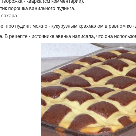
р творожка - кварка (см комментарии).
етик порошка ванильного пудинга.
 сахара.
е, про пудинг: можно - кукурузным крахмалом в равном ко 
е. В рецепте - источнике эвенка написала, что она использ