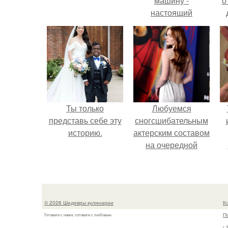
машину -
о
настоящий
автомобиль мечты
для многих
автолюбителей.
Ты только
Любуемся
представь себе эту
сногсшибательным
историю.
актерским составом
на очередной
премьере нового
человека - паука.
© 2026 Шедевры кулинарии
К
П
Готовьте с нами, готовьте с любовью
г.