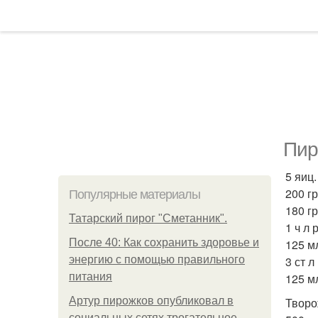
Пир
5 яиц.
200 гр
Популярные материалы
180 гр
Татарский пирог "Сметанник".
1 ч л
После 40: Как сохранить здоровье и
125 м
энергию с помощью правильного
3 ст л
питания
125 м
Артур пирожков опубликовал в
Творо
социальных сетях трогательное