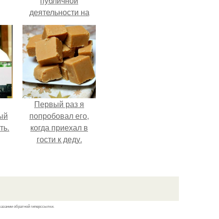
публичной
деятельности на
фоне слухов о
своем здоровье.
Первый раз я
ый
попробовал его,
ть.
когда приехал в
гости к деду.
казании обратной гиперссылки.