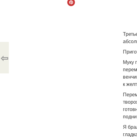
Треть
абсол
Приго
⇦
Муку 
перем
венчи
к жел
Перем
творо
готов
подни
Я бра
гладк