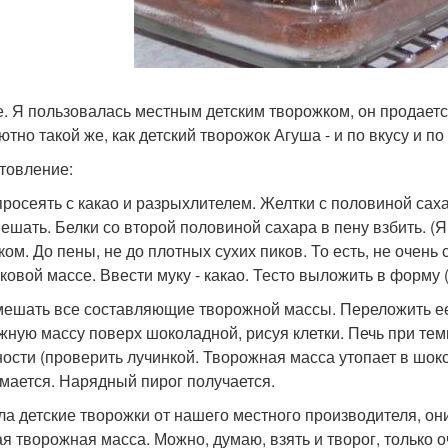
е. Я пользовалась местным детским творожком, он продается
ютно такой же, как детский творожок Агуша - и по вкусу и по
товление:
просеять с какао и разрыхлителем. Желтки с половиной саха
ешать. Белки со второй половиной сахара в пену взбить. (
ком. До пены, не до плотных сухих пиков. То есть, не очень
тковой массе. Ввести муку - какао. Тесто выложить в форму (
ешать все составляющие творожной массы. Переложить ее 
жную массу поверх шоколадной, рисуя клетки. Печь при тем
ности (проверить лучинкой. Творожная масса утопает в шок
мается. Нарядный пирог получается.
ла детские творожки от нашего местного производителя, он
ая творожная масса. Можно, думаю, взять и творог, только о