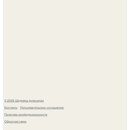
Не спешите выливать.
Мария порошина показала повзрослевшую дочь.
© 2026 Шедевры кулинарии
Контакты
Пользовательское соглашение
Политика конфидециальности
Обратная связь