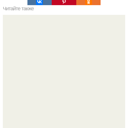
Читайте также
Мясо с овощами в духовке по грузински. Мясо по-
грузински в духовке.
Аня Тейлор - Джой провела детство и юность,