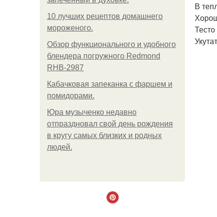
В теп
10 лучших рецептов домашнего
Хорош
мороженого.
Тесто
Укутат
Обзор функционального и удобного
блендера погружного Redmond
RHB-2987
Кабачковая запеканка с фаршем и
помидорами.
Юра музыченко недавно
отпраздновал свой день рождения
в кругу самых близких и родных
людей.