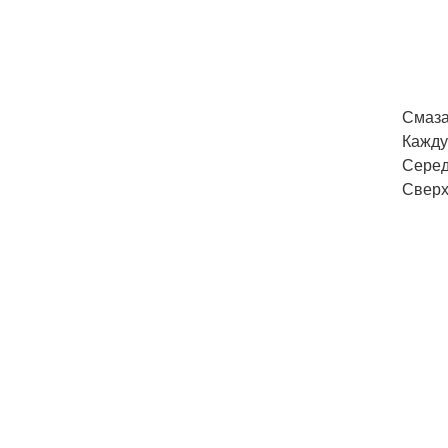
Смаза
Кажду
Серед
Сверх