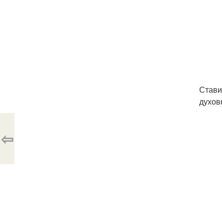
Стави
духов
⇦