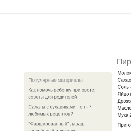
Пир
Молоко
Сахар 
Популярные материалы
Соль -
Как помочь ребенку при рвоте:
Яйцо к
советы для родителей
Дрожжи
Салаты с сухариками: топ - 7
Масло
любимых рецептов?
Мука 
"Фаршированный" лаваш,
Приго
запечённый в духовке.