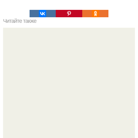
Читайте также
Мясная запеканка. Любимый рецепт моей мамы.
Варенье - пятиминутка в 1 прием из любого вида ягод: