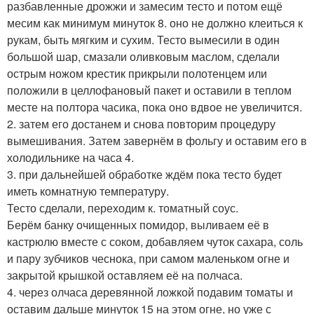
разбавленные дрожжи и замесим тесто и потом ещё
месим как минимум минуток 8. оно не должно клеиться к
рукам, быть мягким и сухим. Тесто вымесили в один
большой шар, смазали оливковым маслом, сделали
острым ножом крестик прикрыли полотенцем или
положили в целлофановый пакет и оставили в теплом
месте на полтора часика, пока оно вдвое не увеличится.
2. затем его достанем и снова повторим процедуру
вымешивания. Затем завернём в фольгу и оставим его в
холодильнике на часа 4.
3. при дальнейшей обработке ждём пока тесто будет
иметь комнатную температуру.
Тесто сделали, переходим к. томатный соус.
Берём банку очищенных помидор, выливаем её в
кастрюлю вместе с соком, добавляем чуток сахара, соль
и пару зубчиков чеснока, при самом маленьком огне и
закрытой крышкой оставляем её на полчаса.
4. через олчаса деревянной ложкой подавим томаты и
оставим дальше минуток 15 на этом огне, но уже с