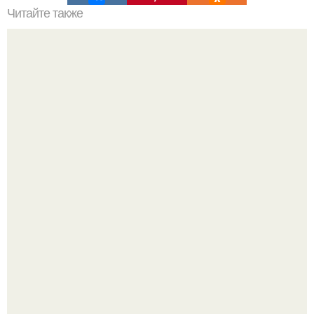
Читайте также
Сало (очень вкусный рулет).
Аня Тейлор - Джой провела детство и юность,
перемещаясь между двумя совершенно разными
культурами - Аргентиной и Великобританией.