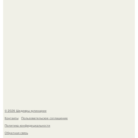
Не спешите выливать.
Мария порошина показала повзрослевшую дочь.
© 2026 Шедевры кулинарии
Контакты
Пользовательское соглашение
Политика конфидециальности
Обратная связь