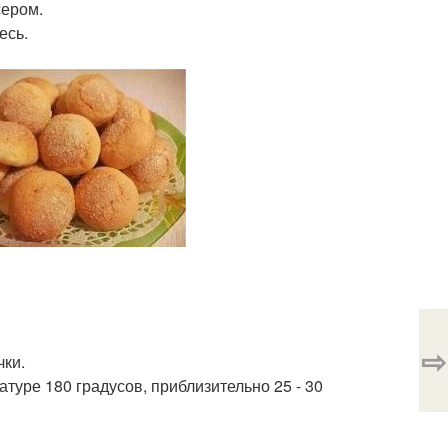
сером.
есь.
⇨
чки.
туре 180 градусов, приблизительно 25 - 30