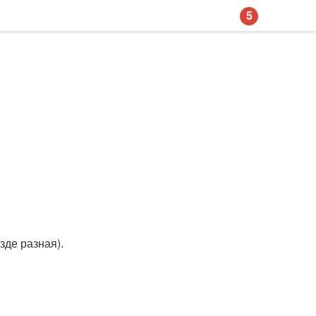
5
зде разная).