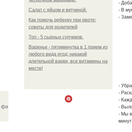
- Доб
- В м
Салат с яйцом и ветчиной.
- Заме
Как помочь ребенку при рвоте:
советы для родителей
Топ - 5 сырных супчиков.
Варенье - пятиминутка в 1 прием из
любого вида ягод: никакой
длительной варки, все витамины на
месте!
- Убра
- Рас
- Каж
⇦
- Выл
- Мы 
минут