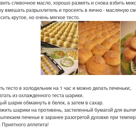
авить сливочное масло, хорошо размять и снова взбить мик
уку вмешать разрыхлитель и просеять в яично - масляную см
сить крутое, но очень мягкое тесто.
ть тесто в холодильник на 1 час и можно делать печеньки;.
катать из охлажденного теста шарики.
дый шарик обмакнуть в белок, а затем в сахар.
ожить шарики на противень, застеленный бумагой для выпе
выпекаем печенье в заранее разогретой духовке при темпера
. Приятного аппетита!