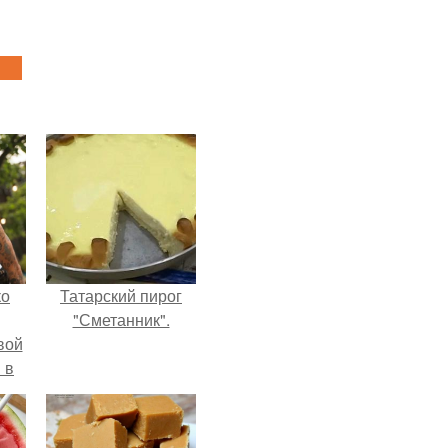
ко
Татарский пирог
"Сметанник".
вой
 в
ых