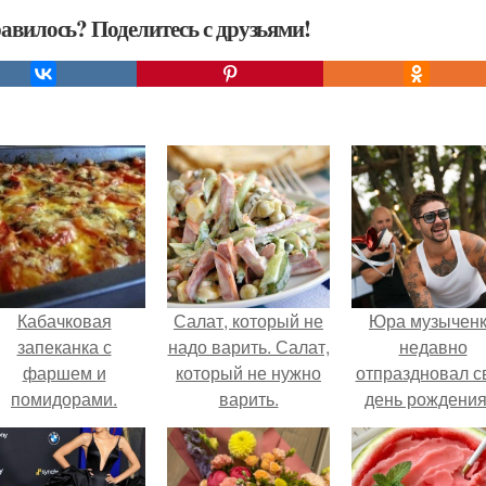
авилось? Поделитесь с друзьями!
Кабачковая
Салат, который не
Юра музычен
запеканка с
надо варить. Салат,
недавно
фаршем и
который не нужно
отпраздновал с
помидорами.
варить.
день рождения
кругу самых
близких и родн
людей.