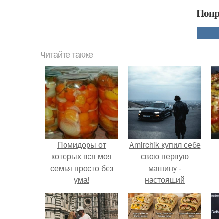
Понр
Читайте также
Помидоры от
Amirchik купил себе
которых вся моя
свою первую
семья просто без
машину -
ума!
настоящий
автомобиль мечты
для многих
автолюбителей.