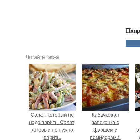
Понр
Читайте также
Салат, который не
Кабачковая
надо варить. Салат,
запеканка с
который не нужно
фаршем и
о
варить.
помидорами.