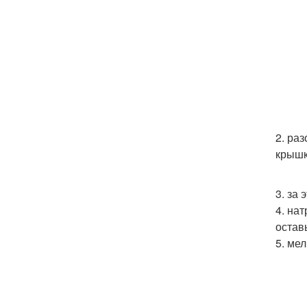
2. ра
крышк
3. за
4. на
остав
5. ме