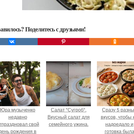
авилось? Поделитесь с друзьями!
Юра музыченко
Салат "Сугроб".
Сразу 5 разн
недавно
Вкусный салат для
вкусов, чтобы 
тпраздновал свой
семейного ужина.
надоедало и
день рождения в
готовка был