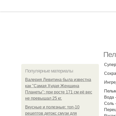
Пел
Супер
Популярные материалы
Сохр
Валерия Левитина была известна
Ингре
как "Самая Худая Женщина
Пельме
Планеты": при росте 171 см её вес
Вода -
не превышал 25 кг.
Соль -
Вкусные и полезные: топ-10
Перец
рецептов детокс смузи для
Растит