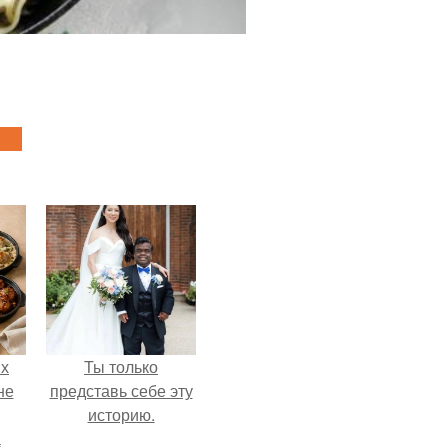
ых
Ты только
не
представь себе эту
историю.
а