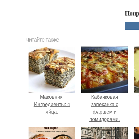
Понр
Читайте также
Маковник.
Кабачковая
Ингредиенты: 4
запеканка с
яйца.
фаршем и
помидорами.