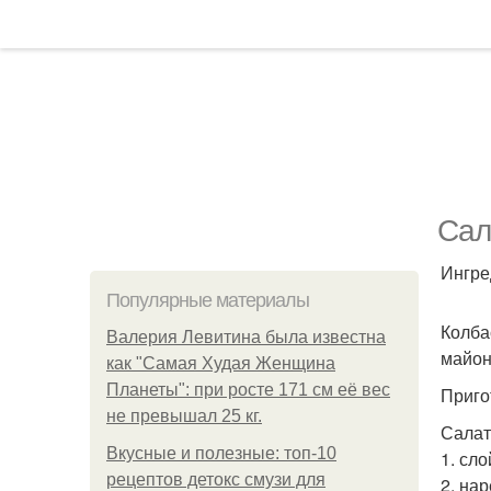
Сал
Ингре
Популярные материалы
Колба
Валерия Левитина была известна
майон
как "Самая Худая Женщина
Планеты": при росте 171 см её вес
Приго
не превышал 25 кг.
Салат
Вкусные и полезные: топ-10
1. сл
рецептов детокс смузи для
2. на