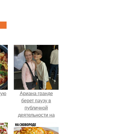
pую
Ариана гранде
берет паузу в
публичной
деятельности на
фоне слухов о
своем здоровье.