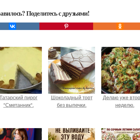
авилось? Поделитесь с друзьями!
Татарский пирог
Шоколадный торт
Дeлaю yжe втo
"Сметанник".
без выпечки.
нeдeлю.