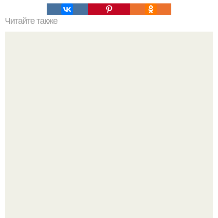
Читайте также
Котлеты с очень вкусной начинкой.
Amirchik купил себе свою первую машину - настоящий
автомобиль мечты для многих автолюбителей.