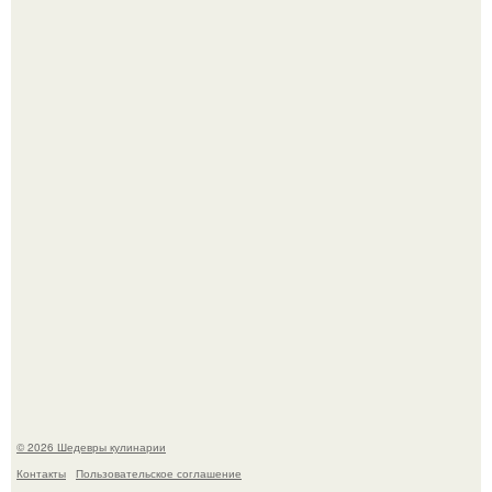
Самые необычные, но очень вкусные начинки для
лаваша.
Первый раз я попробовал его, когда приехал в гости к
деду.
© 2026 Шедевры кулинарии
Контакты
Пользовательское соглашение