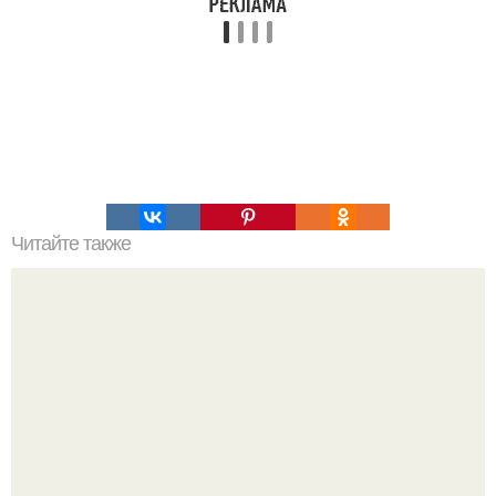
Читайте также
Куриные шарики. Нежные и сочные куриные шарики
станут отличным главным блюдом любого ужина: хоть