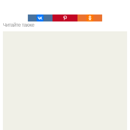
Читайте также
Хлеб цельнозерновой это, какой. Цельнозерновой хлеб.
Настоящий цельнозерновой хлеб очень для здоровья
полезен.