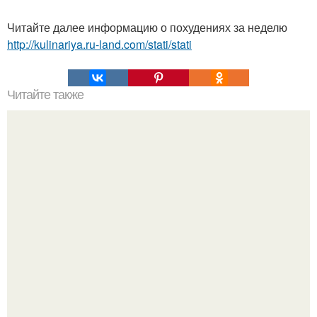
Читайте далее информацию о похудениях за неделю
http://kulinariya.ru-land.com/stati/stati
Читайте также
Индийская сладость. Бурфи - это индийский десерт, по
сути являющийся молочной помадкой.