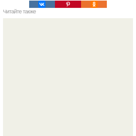
Читайте также
Восточный рецепт молодости.
Варенье - пятиминутка в 1 прием из любого вида ягод:
никакой длительной варки, все витамины на месте!