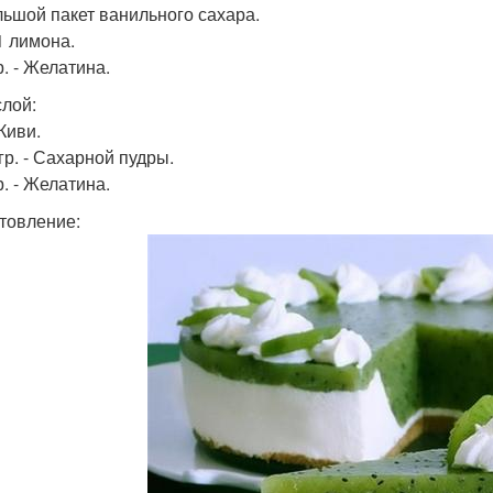
ольшой пакет ванильного сахара.
1 лимона.
р. - Желатина.
слой:
 Киви.
гр. - Сахарной пудры.
р. - Желатина.
товление: