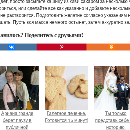
цвет, просто засыпьте кашицу из киви сахаром за несколько
ориться, или сделайте все как указанно и добавьте нескольк
 не растворится. Подготовить желатин согласно указаниям н
шать. Пусть вся масса немного остынет, затем аккуратно за
авилось? Поделитесь с друзьями!
Ариана гранде
Галетное печенье.
Ты только
берет паузу в
Готовится 15 минут!
представь себе 
публичной
историю.