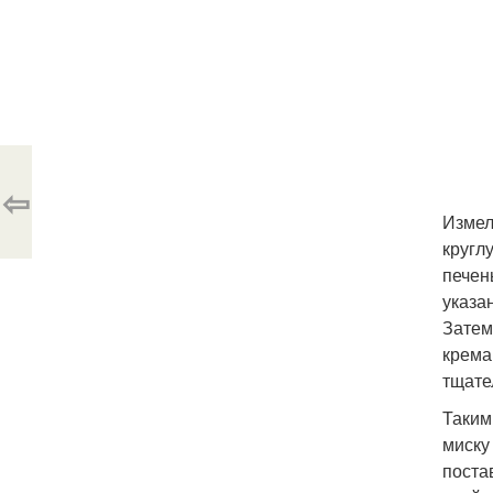
⇦
Измел
кругл
печен
указа
Затем
крема
тщате
Таким
миску
поста