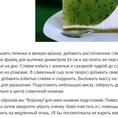
ьчить печенье в мелкую крошку, добавить растопленное сл
ую форму для выпечки диаметром 24 см и застелить ее пер
ья на дно. Сливки взбить с ванилью и сахарной пудрой до с
но на упаковке. В сливочный сыр (или творог) добавить ли
 добавить взбитые сливки и соединить. Выложить массу на 
 для украшения. Подготовить небольшую миску, обернуть д
льно в центр сливочной начинки.
 образом мы "Воронку"для киви начинки подготовим. Помести
 а затем аккуратно убрать пленку. Киви очистить и с помощ
вить на медленный огонь. (Я бы посоветовала не варить кив