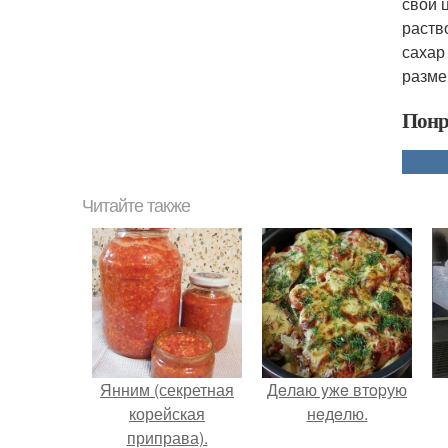
свой 
раств
сахар
разме
Понр
Читайте также
Янним (секретная
Дeлaю yжe втopую
корейская
нeдeлю.
приправа).