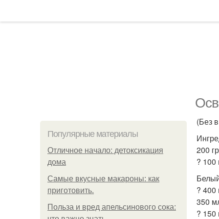
Осв
(Без в
Популярные материалы
Ингре
200 гр
Отличное начало: детоксикация
? 100 
дома
Белый
Самые вкусные макароны: как
? 400
приготовить.
350 м
Польза и вред апельсинового сока:
? 150 
что важно знать