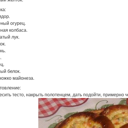
ка:
идор.
ёный огурец.
еная колбаса.
атый лук.
ок.
нь.
.
ц.
ный белок.
ножко майонеза.
товление:
месить тесто, накрыть полотенцем, дать подойти, примерно ч