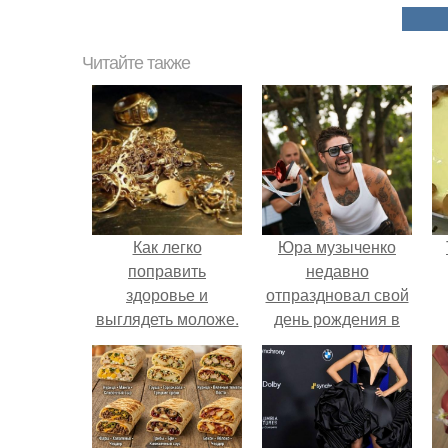
Читайте также
Как легко
Юра музыченко
поправить
недавно
здоровье и
отпраздновал свой
выглядеть моложе.
день рождения в
кругу самых
близких и родных
людей.