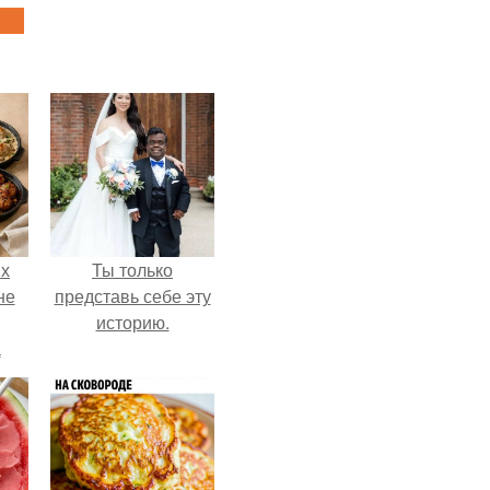
ых
Ты только
не
представь себе эту
историю.
а