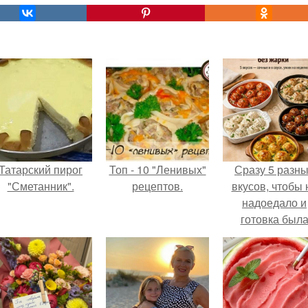
Татарский пирог
Топ - 10 "Ленивых"
Сразу 5 разн
"Сметанник".
рецептов.
вкусов, чтобы 
надоедало и
готовка был
проще.