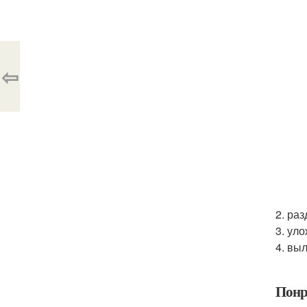
⇦
2. ра
3. ул
4. вы
Понр