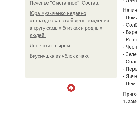
Печенье "Сметанное". Состав.
Начин
Юра музыченко недавно
- Пом
отпраздновал свой день рождения
- Сол
в кругу самых близких и родных
- Вар
людей.
- Репч
Лепешки с сыром.
- Чесн
- Зеле
Вкусняшка из яблок к чаю.
- Соль
- Пере
- Яич
- Нем
Приго
1. за