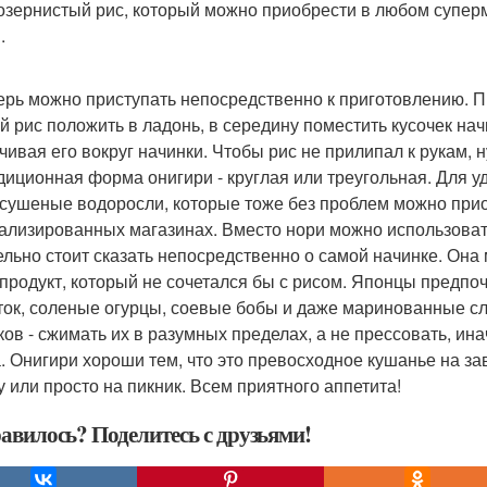
озернистый рис, который можно приобрести в любом суперм
.
перь можно приступать непосредственно к приготовлению. П
й рис положить в ладонь, в середину поместить кусочек нач
чивая его вокруг начинки. Чтобы рис не прилипал к рукам, 
адиционная форма онигири - круглая или треугольная. Для 
(сушеные водоросли, которые тоже без проблем можно прио
ализированных магазинах. Вместо нори можно использовать
дельно стоит сказать непосредственно о самой начинке. Она
 продукт, который не сочетался бы с рисом. Японцы предпоч
ток, соленые огурцы, соевые бобы и даже маринованные с
ков - сжимать их в разумных пределах, а не прессовать, ин
. Онигири хороши тем, что это превосходное кушанье на зав
у или просто на пикник. Всем приятного аппетита!
авилось? Поделитесь с друзьями!