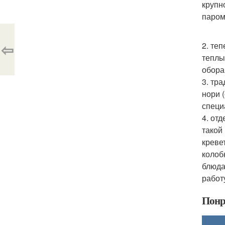
крупн
паром
⇦
2. те
теплы
обора
3. тр
нори 
специ
4. от
такой
креве
колоб
блюда
работ
Понр