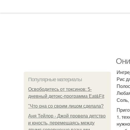
Они
Ингре
Рис дл
Популярные материалы
Полос
Освободитесь от токсинов: 5-
Любая
дневный детокс-программа Eat&Fit
Соль, 
"Что она со своим лицом сделала?
Приго
Аня Тейлор - Джой провела детство
1. те
и юность, перемещаясь между
нужно
двумя совершенно разными