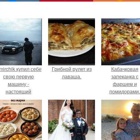
mirchik купил себе
Грибной рулет из
Кабачковая
свою первую
лаваша.
запеканка с
машину -
фаршем и
настоящий
помидорами.
втомобиль мечты
для многих
автолюбителей.