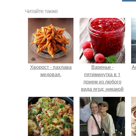
Читайте также
Хворост - пахлава
Варенье -
A
медовая.
пятиминутка в 1
прием из любого
вида ягод: никакой
длительной варки,
а
все витамины на
месте!