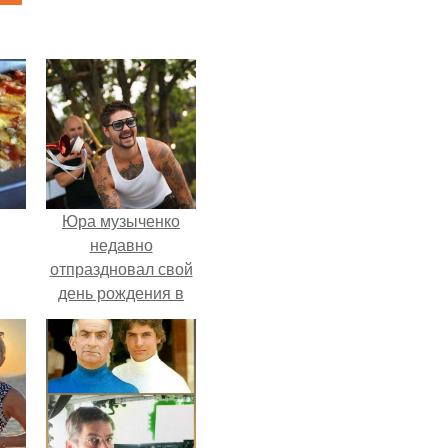
Юра музыченко
недавно
отпраздновал свой
день рождения в
кругу самых
близких и родных
людей.