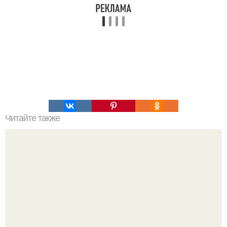
Читайте также
Торт "Спартак". Торт "Спартак" - это медовик с заварным
кремом и шоколадными медовыми коржами.