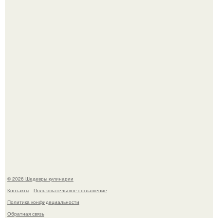
Не спешите выливать.
Зендея получила номинацию на премию "Эмми" в
категории "лучшая актриса в драматическом сериале" за
третий сезон "эйфории".
© 2026 Шедевры кулинарии
Контакты
Пользовательское соглашение
Политика конфидециальности
Обратная связь