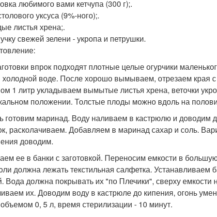
овка любимого вами кетчупа (300 г);.
столового уксуса (9%-ного);.
ые листья хрена;.
пучку свежей зелени - укропа и петрушки.
товление:
аготовки впрок подходят плотные целые огурчики маленьког
в холодной воде. После хорошо вымываем, отрезаем края с
ом 1 литр укладываем вымытые листья хрена, веточки укро
кальном положении. Толстые плоды можно вдоль на полови
ь готовим маринад. Воду наливаем в кастрюлю и доводим д
ок, расколачиваем. Добавляем в маринад сахар и соль. Вар
пения доводим.
аем ее в банки с заготовкой. Переносим емкости в большую
юли должна лежать текстильная салфетка. Устанавливаем ба
й. Вода должна покрывать их "по Плечики", сверху емкости
чиваем их. Доводим воду в кастрюле до кипения, огонь умен
 объемом 0, 5 л, время стерилизации - 10 минут.