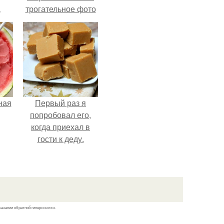
а
трогательное фото
с супругой
Анжеликой,
сделанное во
время их недавнего
путешествия в
Италию.
ная
Первый раз я
попробовал его,
когда приехал в
гости к деду.
казании обратной гиперссылки.