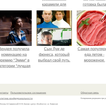
карамели для
готовка был
тортов и пирожных.
проще.
Зендея получила
Сын Луи де
Самая популяр
номинацию на
фюнеса, который
еда летом -
премию "Эмми" в
выбрал свой путь.
мороженое.
атегории "лучшая
актриса в
драматическом
ериале" за третий
сезон "эйфории".
онтакты
Пользовательское соглашение
Обратная связь
олитика конфидециальности
Копирование разрешено при у
 Москва, Б.Саввинский 2-4-6, Бизнес-центр «Алабелла», м. Киевская