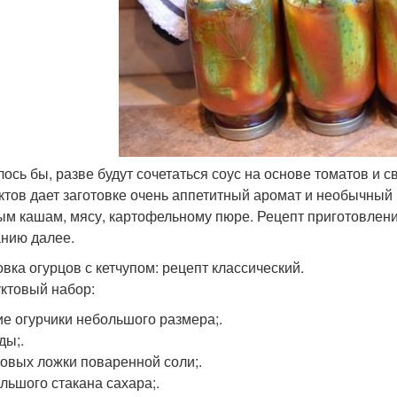
алось бы, разве будут сочетаться соус на основе томатов и
ктов дает заготовке очень аппетитный аромат и необычный 
ым кашам, мясу, картофельному пюре. Рецепт приготовлен
нию далее.
овка огурцов с кетчупом: рецепт классический.
ктовый набор:
е огурчики небольшого размера;.
ды;.
ловых ложки поваренной соли;.
ольшого стакана сахара;.