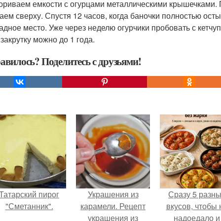
ориваем емкости с огурцами металлическими крышечками. 
аем сверху. Спустя 12 часов, когда баночки полностью осты
адное место. Уже через неделю огурчики пробовать с кетчу
 закрутку можно до 1 года.
авилось? Поделитесь с друзьями!
Татарский пирог
Украшения из
Сразу 5 разн
"Сметанник".
карамели. Рецепт
вкусов, чтобы 
украшения из
надоедало и