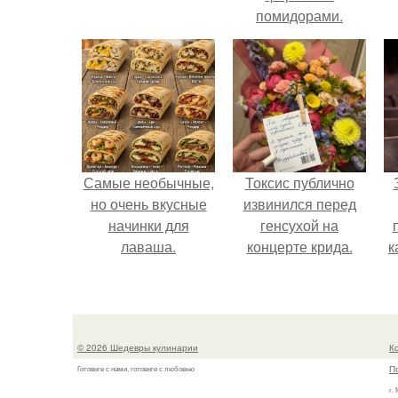
помидорами.
Самые необычные,
Токсис публично
но очень вкусные
извинился перед
начинки для
генсухой на
лаваша.
концерте крида.
к
с
© 2026 Шедевры кулинарии
К
П
Готовьте с нами, готовьте с любовью
г.