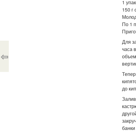
1 упак
150 г 
Молод
По 1 
Приго
Для з
часа 
⇦
объем
верти
Тепер
кипят
до ки
Залив
кастр
друго
закру
банки