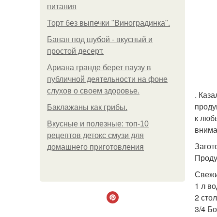
питания
Торт без выпечки "Виноградинка".
Банан под шубой - вкусный и
простой десерт.
Ариана гранде берет паузу в
публичной деятельности на фоне
слухов о своем здоровье.
. Каз
проду
Баклажаны как грибы.
к люб
Вкусные и полезные: топ-10
внима
рецептов детокс смузи для
Загот
домашнего приготовления
Проду
Свежи
1 л во
2 сто
3/4 Б