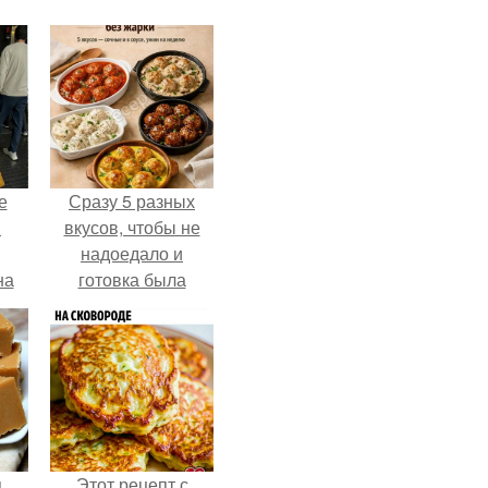
е
Сразу 5 разных
в
вкусов, чтобы не
надоедало и
на
готовка была
о
проще.
е.
я
Этот рецепт с