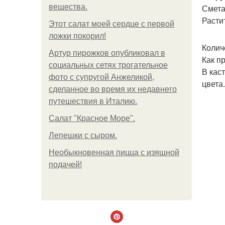
вещества.
Смета
Расти
Этот салат моей сердце с первой
ложки покорил!
Колич
Артур пирожков опубликовал в
Как п
социальных сетях трогательное
В кас
фото с супругой Анжеликой,
цвета.
сделанное во время их недавнего
путешествия в Италию.
Салат "Красное Море".
Лепешки с сыром.
Необыкновенная пицца с изящной
подачей!