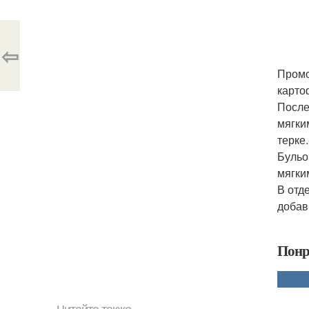
⇦
Промо
карто
После
мягки
терке.
Бульо
мягки
В отд
добав
Понр