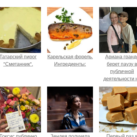
Татарский пирог
Карельская форель.
Ариана гранд
"Сметанник".
Ингредиенты:
берет паузу 
публичной
деятельности 
фоне слухов 
своем здоровь
Токсис публично
Зендея получила
Первый раз 