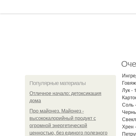
Оче
Ингре
Говяжи
Популярные материалы
Лук - 
Отличное начало: детоксикация
Картоф
дома
Соль 
Про майонез. Майонез -
Черны
высококалорийный продукт с
Свекла
огромной энергетической
Хрен -
ценностью, без единого полезного
Петруш