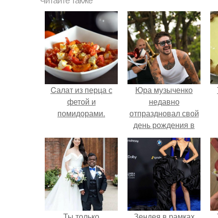
Читайте также
Cалат из перца с
Юра музыченко
фетой и
недавно
помидорами.
отпраздновал свой
день рождения в
кругу самых
близких и родных
людей.
Ты только
Зендея в рамках