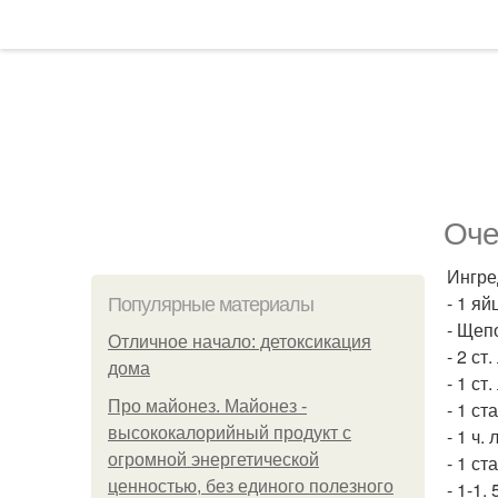
Оче
Ингре
- 1 яй
Популярные материалы
- Щеп
Отличное начало: детоксикация
- 2 ст
дома
- 1 ст
Про майонез. Майонез -
- 1 ст
высококалорийный продукт с
- 1 ч.
огромной энергетической
- 1 ст
ценностью, без единого полезного
- 1-1.