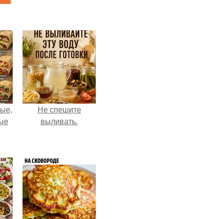
ые,
Не спешите
ные
выливать.