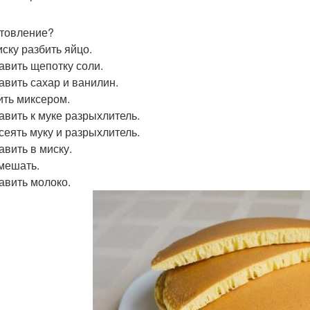
товление?
иску разбить яйцо.
бавить щепотку соли.
бавить сахар и ванилин.
бить миксером.
бавить к муке разрыхлитель.
осеять муку и разрыхлитель.
авить в миску.
змешать.
бавить молоко.