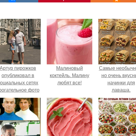
Артур пирожков
Малиновый
Самые необычн
опубликовал в
коктейль. Малину
но очень вкус
социальных сетях
любят все!
начинки для
рогательное фото
лаваша.
с супругой
Анжеликой,
сделанное во
ремя их недавнего
путешествия в
Италию.