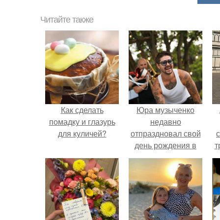
Читайте также
Как сделать
Юра музыченко
помадку и глазурь
недавно
для куличей?
отпраздновал свой
день рождения в
т
кругу самых
близких и родных
людей.
в