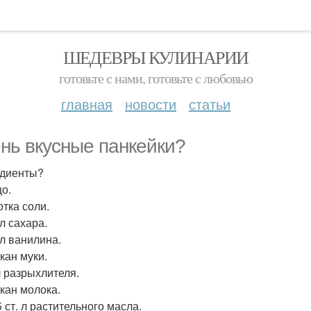
ШЕДЕВРЫ КУЛИНАРИИ
готовьте с нами, готовьте с любовью
главная
новости
статьи
нь вкусные панкейки?
диенты?
цо.
отка соли.
. л сахара.
. л ванилина.
акан муки.
 л разрыхлителя.
акан молока.
 5 ст. л растительного масла.