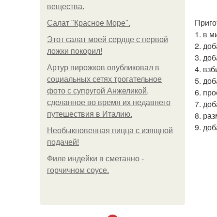
вещества.
Приго
Салат "Красное Море".
1. в м
Этот салат моей сердце с первой
2. до
ложки покорил!
3. до
Артур пирожков опубликовал в
4. вз
социальных сетях трогательное
5. до
фото с супругой Анжеликой,
6. пр
сделанное во время их недавнего
7. доб
путешествия в Италию.
8. ра
9. до
Необыкновенная пицца с изящной
подачей!
Филе индейки в сметанно -
горчичном соусе.