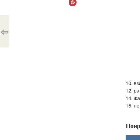
⇦
10. в
12. р
14. ж
15. п
Понр