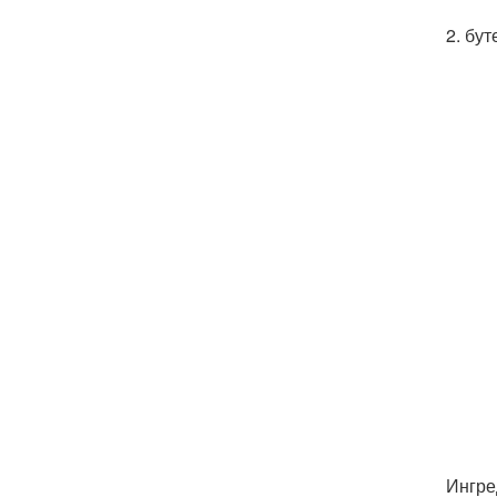
2. бу
Ингре