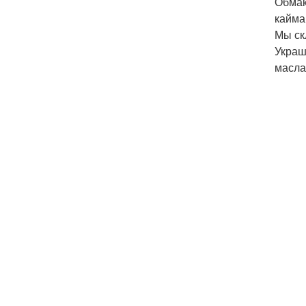
Обмак
кайма
Мы ск
Украш
масла