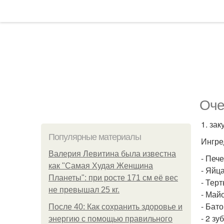
Оче
1. за
Популярные материалы
Ингре
Валерия Левитина была известна
- Пече
как "Самая Худая Женщина
- Яйца
Планеты": при росте 171 см её вес
- Тер
не превышал 25 кг.
- Май
- Бат
После 40: Как сохранить здоровье и
- 2 зу
энергию с помощью правильного