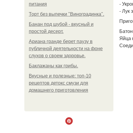
- Укро
питания
- Лук
Торт без выпечки "Виноградинка".
Приго
Банан под шубой - вкусный и
Батон
простой десерт.
Яйца 
Ариана гранде берет паузу в
Соеди
публичной деятельности на фоне
слухов о своем здоровье.
Баклажаны как грибы.
Вкусные и полезные: топ-10
рецептов детокс смузи для
домашнего приготовления