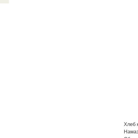
Хлеб 
Намаз