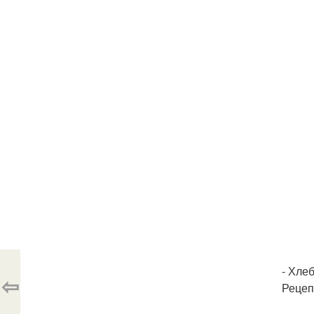
- Хлеб
⇦
Рецеп