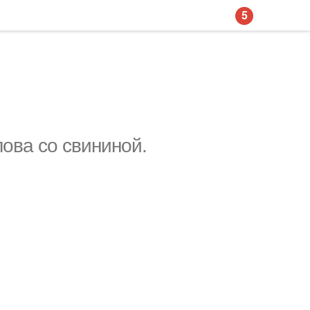
5
лова со свининой.