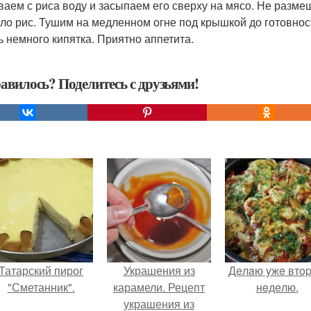
иваем с риса воду и засыпаем его сверху на мясо. Не разм
ло рис. Тушим на медленном огне под крышкой до готовнос
ь немного кипятка. Приятно аппетита.
авилось? Поделитесь с друзьями!
Татарский пирог
Украшения из
Дeлaю yжe втo
"Сметанник".
карамели. Рецепт
нeдeлю.
украшения из