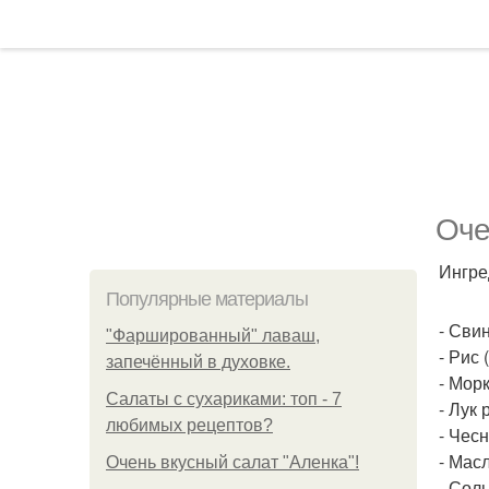
Оче
Ингре
Популярные материалы
- Свин
"Фаршированный" лаваш,
- Рис 
запечённый в духовке.
- Морк
Салаты с сухариками: топ - 7
- Лук 
любимых рецептов?
- Чесн
- Масл
Очень вкусный салат "Аленка"!
- Соль