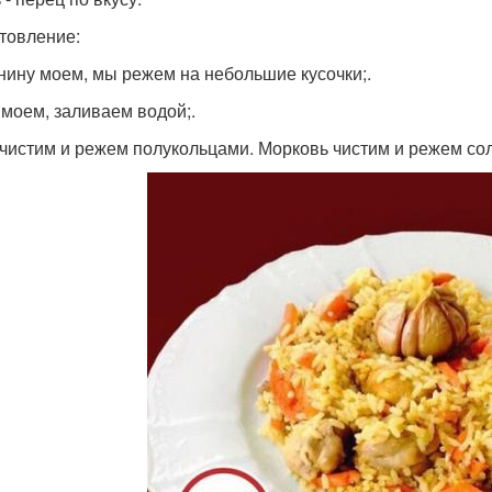
товление:
инину моем, мы режем на небольшие кусочки;.
с моем, заливаем водой;.
к чистим и режем полукольцами. Морковь чистим и режем со