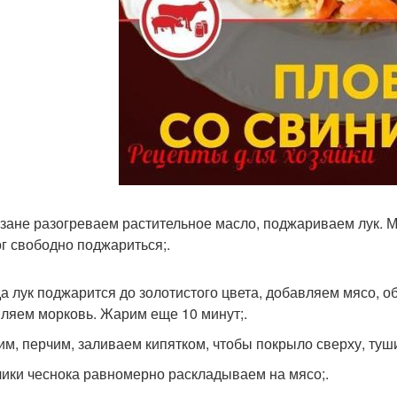
казане разогреваем растительное масло, поджариваем лук. 
ог свободно поджариться;.
гда лук поджарится до золотистого цвета, добавляем мясо, 
ляем морковь. Жарим еще 10 минут;.
лим, перчим, заливаем кипятком, чтобы покрыло сверху, ту
бчики чеснока равномерно раскладываем на мясо;.