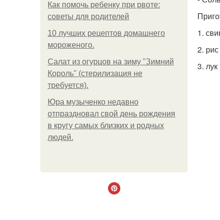
Как помочь ребенку при рвоте:
Приго
советы для родителей
1. св
10 лучших рецептов домашнего
мороженого.
2. ри
Салат из огурцов на зиму "Зимний
3. лу
Король" (стерилизация не
требуется).
Юра музыченко недавно
отпраздновал свой день рождения
в кругу самых близких и родных
людей.