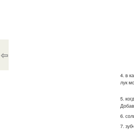
⇦
4. в 
лук м
5. ко
Добав
6. со
7. зу