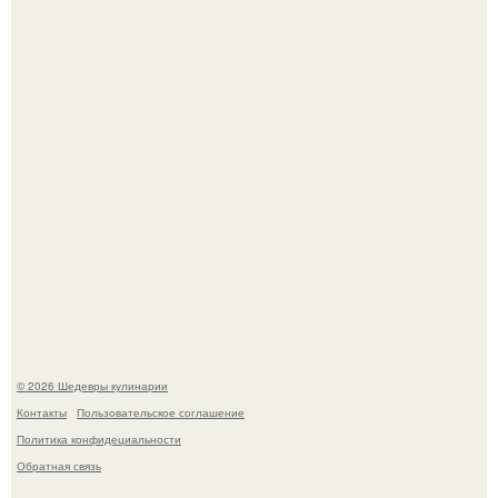
Самая популярная еда летом - мороженое.
Первый раз я попробовал его, когда приехал в гости к
деду.
© 2026 Шедевры кулинарии
Контакты
Пользовательское соглашение
Политика конфидециальности
Обратная связь