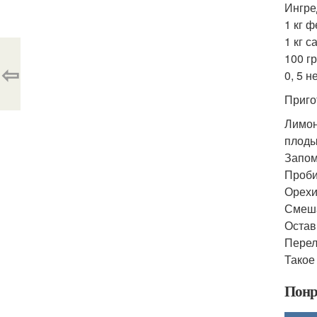
Ингре
1 кг ф
1 кг с
100 г
⇦
0, 5 
Приго
Лимон
плоды
Запом
Проби
Орехи
Смеша
Остав
Перел
Такое
Понр