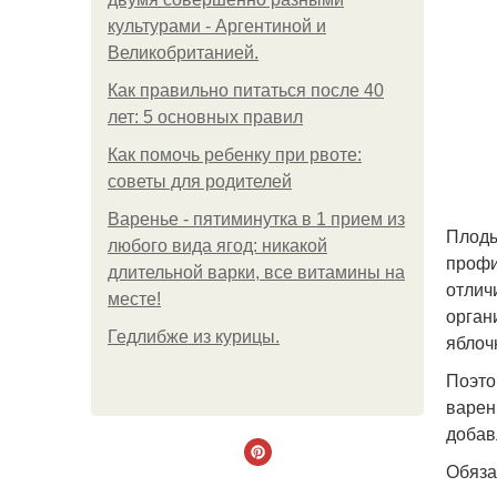
культурами - Аргентиной и
Великобританией.
Как правильно питаться после 40
лет: 5 основных правил
Как помочь ребенку при рвоте:
советы для родителей
Варенье - пятиминутка в 1 прием из
Плоды
любого вида ягод: никакой
профи
длительной варки, все витамины на
отлич
месте!
орган
Гедлибже из курицы.
яблоч
Поэто
варен
добав
Обяза