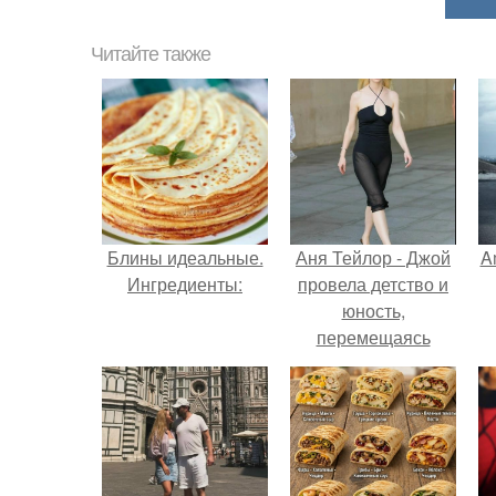
Читайте также
Блины идеальные.
Аня Тейлор - Джой
A
Ингредиенты:
провела детство и
юность,
перемещаясь
между двумя
а
совершенно
разными
культурами -
Аргентиной и