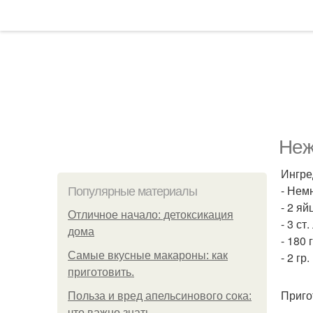
Неж
Ингре
- Нем
Популярные материалы
- 2 яй
Отличное начало: детоксикация
- 3 ст.
дома
- 180 
Самые вкусные макароны: как
- 2 гр
приготовить.
Приго
Польза и вред апельсинового сока:
что важно знать