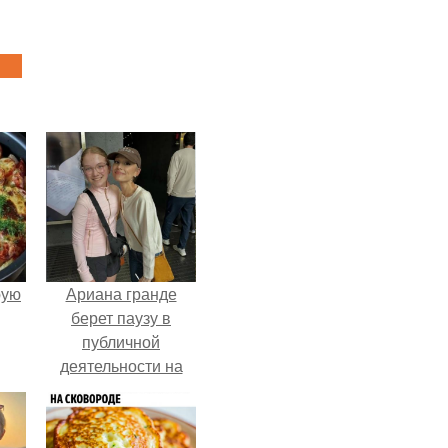
pую
Ариана гранде
берет паузу в
публичной
деятельности на
фоне слухов о
своем здоровье.