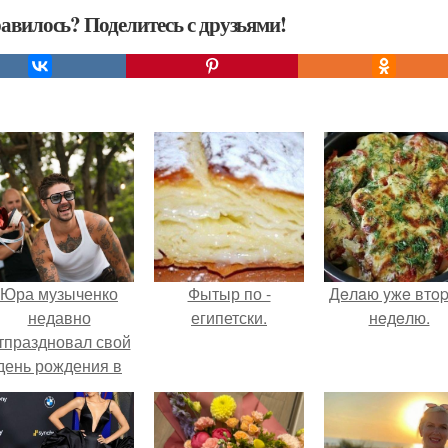
авилось? Поделитесь с друзьями!
Юра музыченко
Фытыр по -
Дeлaю yжe втo
недавно
египетски.
нeдeлю.
тпраздновал свой
день рождения в
кругу самых
близких и родных
людей.