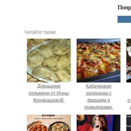
Понр
Читайте также
Домашние
Кабачковая
пельмени от Инны
запеканка с
Кондрашовой.
фаршем и
о
помидорами.