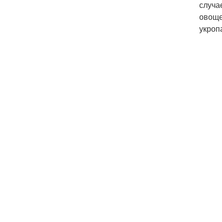
случа
овоще
укроп