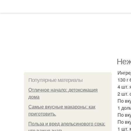
Неж
Ингре
130 г 
Популярные материалы
4 шт.
Отличное начало: детоксикация
2 шт.
дома
По вку
Самые вкусные макароны: как
1 доль
приготовить.
По вк
По вку
Польза и вред апельсинового сока:
1 шт. 
что важно знать