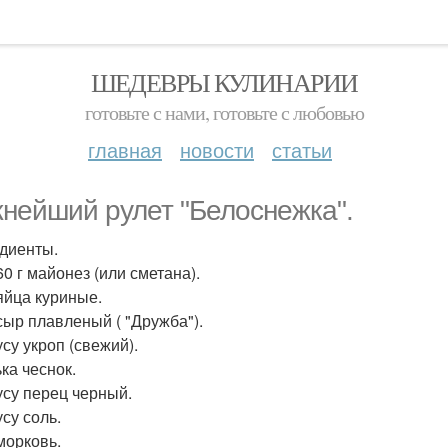
ШЕДЕВРЫ КУЛИНАРИИ
готовьте с нами, готовьте с любовью
главная
новости
статьи
нейший рулет "Белоснежка".
диенты.
60 г майонез (или сметана).
 яйца куриные.
 сыр плавленый ( "Дружба").
су укроп (свежий).
ка чеснок.
усу перец черный.
су соль.
морковь.