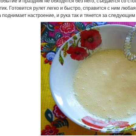
событие и праздник не обходятся без него, съедается со сто
тик. Готовится рулет легко и быстро, справится с ним люба
а поднимает настроение, и рука так и тянется за следующим