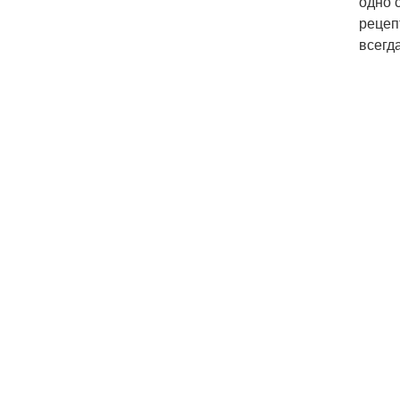
одно 
рецеп
всегд