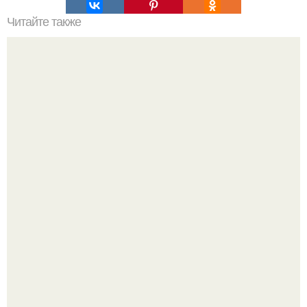
Читайте также
Курица в банке.
"Что она со своим лицом сделала?