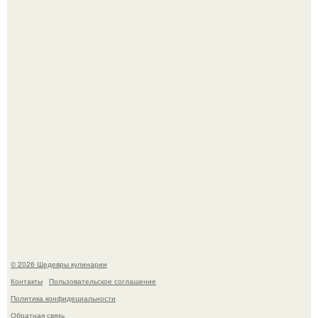
Любуемся сногсшибательным актерским составом на
очередной премьере нового человека - паука.
Не спешите выливать.
© 2026 Шедевры кулинарии
Контакты
Пользовательское соглашение
Политика конфидециальности
Обратная связь