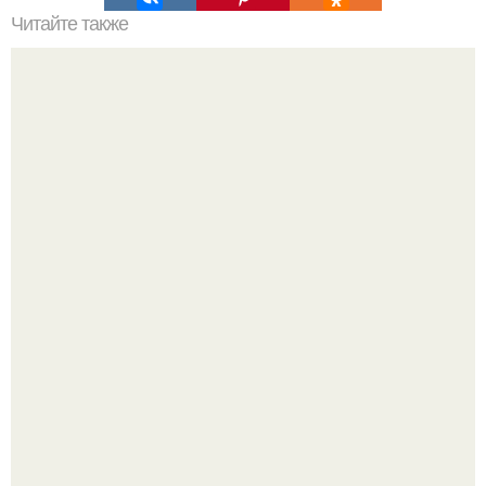
Читайте также
Торт "Пломбир". Тесто:
Юра музыченко недавно отпраздновал свой день
рождения в кругу самых близких и родных людей.