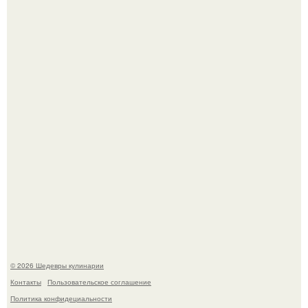
Мария порошина показала повзрослевшую дочь.
Самая популярная еда летом - мороженое.
© 2026 Шедевры кулинарии
Контакты
Пользовательское соглашение
Политика конфидециальности