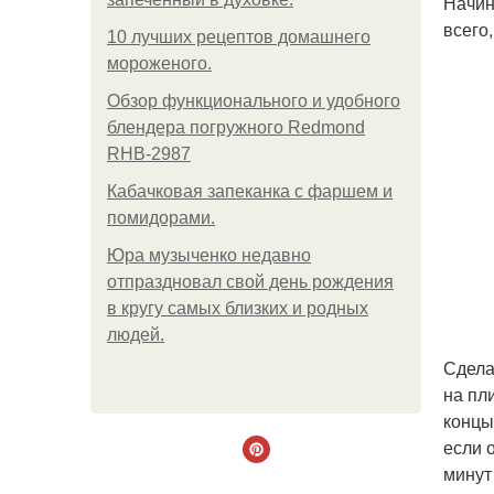
Начин
всего
10 лучших рецептов домашнего
мороженого.
Обзор функционального и удобного
блендера погружного Redmond
RHB-2987
Кабачковая запеканка с фаршем и
помидорами.
Юра музыченко недавно
отпраздновал свой день рождения
в кругу самых близких и родных
людей.
Сдела
на пл
концы
если 
минут