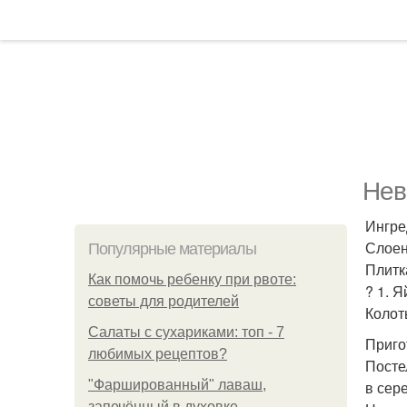
Нев
Ингре
Слоен
Популярные материалы
Плитк
Как помочь ребенку при рвоте:
? 1. Я
советы для родителей
Колот
Салаты с сухариками: топ - 7
Приго
любимых рецептов?
Посте
"Фаршированный" лаваш,
в сер
запечённый в духовке.