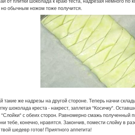
ай от плитки шоколада к краю теста, надрезая немного по 
, но обычным ножом тоже получится.
й такие же надрезы на другой стороне. Теперь начни скла
итку шоколада креста - накрест, заплетая "Косичку". Оставш
 "Слойки" с обеих сторон. Равномерно смажь полученный п
они тебе, конечно, нравятся. Закончив, помести слойку в ра
 твой шедевр готов! Приятного аппетита!