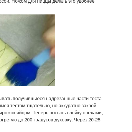
косой. Ножом для пиццы делать это удобнее
дывать получившиеся надрезанные части теста
имся тестом тщательно, но аккуратно закрой
ирожок яйцом. Теперь посыпь слойку орехами,
зогретую до 200 градусов духовку. Через 20-25