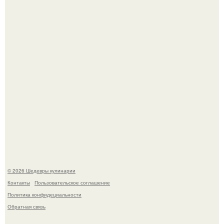
Не спешите выливать.
Первый раз я попробовал его, когда приехал в гости к
деду.
© 2026 Шедевры кулинарии
Контакты
Пользовательское соглашение
Политика конфидециальности
Обратная связь