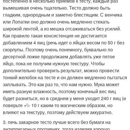
постепенно в несколько приемов к тесту, каждый раз
вымешивая очень тщательно. Тесто должно быть
гладким, однородным и заметно блестящим. С венчика
или Лопатки оно должно очень медленно стекать
широкой лентой, а из мешка отсаживаться без усилий.
Как правило такая консистенция не достигается
добавлением 4 яиц (речь идет о яйцах весом по 50 г без
скорлупы. Поэтому очень понемногу, буквально по
десертной ложке продолжаем добавлять уже пятое
яйцо, пока не получим нужную текстуру. Чтобы
дополнительно проверить результат, можно провести
тонкий желобок на тесте и он должен медленно пытаться
заплывать. Это как раз то, что нам нужно. Мука может
иметь разную влажность, поэтому конечный вес яиц
будет разниться, но в среднем у меня уходит 240 г яиц (и
поверьте +\\- 10 г каким-то магическим образом, но
влияют на текстуру, поэтому действуем аккуратно.
3. печь заварное тесто лучше всего без бумаги на
антипригарных противнях, тогда изделия хорошо