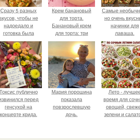
Сразу 5 разных
Крем банановый
Самые необычн
вкусов, чтобы не
для торта.
но очень вкус
надоедало и
Банановый крем
начинки для
готовка была
для торта: три
лаваша.
проще.
рецепта как
приготовить.
Токсис публично
Мария порошина
Лето - лучше
извинился перед
показала
время для соч
генсухой на
повзрослевшую
овощей, свеж
концерте крида.
дочь.
зелени и салат
которые готовя
буквально за
несколько мину