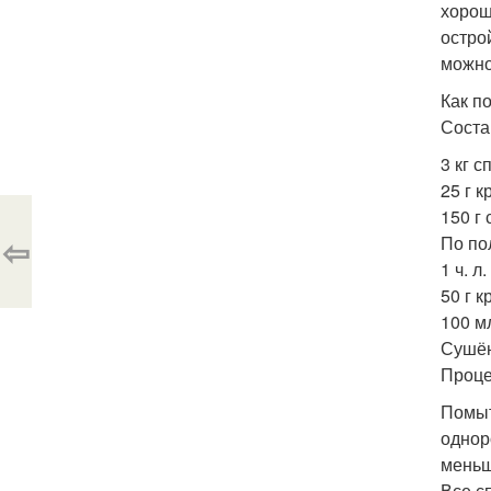
хорош
остро
можно
Как п
Соста
3 кг с
25 г к
150 г 
⇦
По по
1 ч. 
50 г 
100 м
Сушён
Проце
Помыт
однор
меньш
Все с