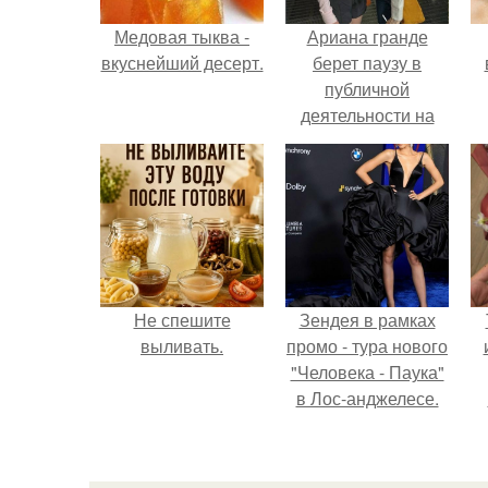
Медовая тыква -
Ариана гранде
вкуснейший десерт.
берет паузу в
публичной
деятельности на
фоне слухов о
своем здоровье.
Не спешите
Зендея в рамках
выливать.
промо - тура нового
"Человека - Паука"
в Лос-анджелесе.