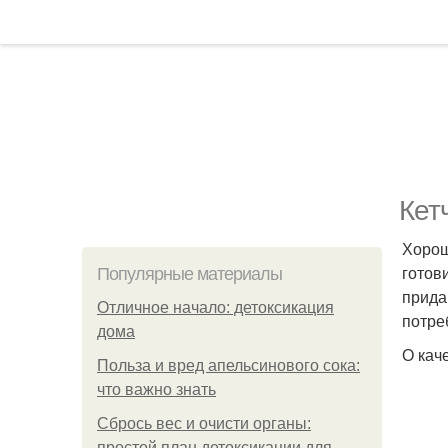
Кет
Хорош
готов
Популярные материалы
прида
Отличное начало: детоксикация
потре
дома
О кач
Польза и вред апельсинового сока:
что важно знать
Сбрось вес и очисти органы:
простой план детоксикации для