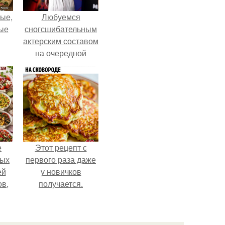
ые,
Любуемся
ные
сногсшибательным
актерским составом
на очередной
премьере нового
человека - паука.
е
Этот рецепт с
ных
первого раза даже
ей
у новичков
ов,
получается.
тся
т.