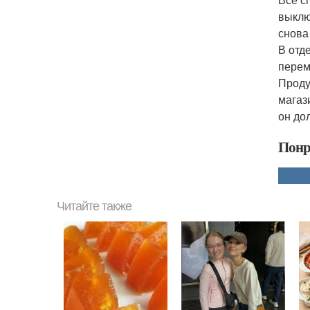
выклю
снова
В отд
перем
Проду
магаз
он до
Понр
Читайте также