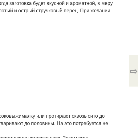
да заготовка будет вкусной и ароматной, в меру
олотый и острый стручковый перец. При желании
⇨
оковыжималку или протирают сквозь сито до
уваривают до половины. На это потребуется не
варят около четверти часа. Затем огонь