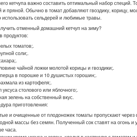
его кетчупа важно составить оптимальный набор специй. Тог
й и пряной. Обычно в томат добавляют гвоздику, корицу, м
 использовать сельдерей и любимые травы.
олучить отменный домашний кетчуп на зиму?
в продуктов:
пелых томатов;.
рупной соли;.
сахара;.
ловине чайной ложки молотой корицы и гвоздики;.
л. перца в порошке и 10 душистых горошин;.
крахмала из картофеля;.
л уксуса столового или яблочного;.
ая зелень на собственный вкус.
дура приготовления:
ые и очищенные от плодоножек томаты пропускают через с
одной массы без семян. Полученный сок ставят на огонь и 
е часа.
пеции кроме уксуса и зелень кладут в кастрюлю с томатом и 