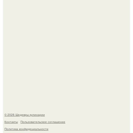
Лето - лучшее время для сочных овощей, свежей зелени
и салатов, которые готовятся буквально за несколько
минут.
Этот рецепт с первого раза даже у новичков получается.
© 2026 Шедевры кулинарии
Контакты
Пользовательское соглашение
Политика конфидециальности